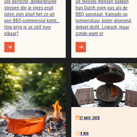
Die perfecte, donkerbruine
De meeste mensen pakken
strepen die je vlees eruit
hun Dutch oven pas als de
laten zien alsof het zo uit
BBQ aanstaat. Kamado op
een BBQ-commercial komt…
temperatuur, kolen gloeiend,
Hoe krijg je ze zelf voor
deksel dicht. Logisch, maar
elkaar?
zonde want er
17 april, 2025
5 min