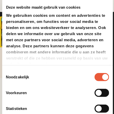
Deze website maakt gebruik van cookies
We gebruiken cookies om content en advertenties te
personaliseren, om functies voor social media te
bieden en om ons websiteverkeer te analyseren. Ook
delen we informatie over uw gebruik van onze site
met onze partners voor social media, adverteren en
analyse. Deze partners kunnen deze gegevens
combineren met andere informatie die u aan ze heeft
27 februari, 2025
verstrekt of die ze hebben verzameld op basis van uw
gebruik van hun services.
10 min
Toestemmingsselectie
Noodzakelijk
De brandstof voor je kamado..
De grote vraag: welk
Voorkeuren
houtskool kan je nou het
beste gebruiken voor je
Kamado?
Statistieken