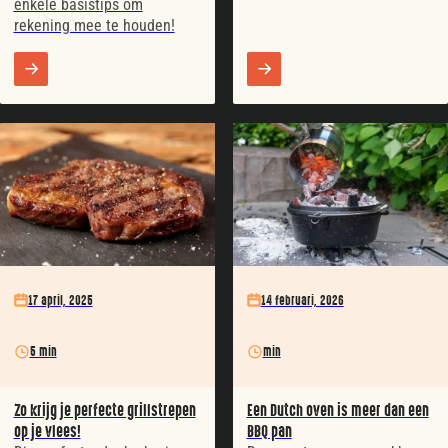
enkele basistips om
rekening mee te houden!
17 april, 2025
14 februari, 2026
5 min
min
Zo krijg je perfecte grillstrepen
Een Dutch oven is meer dan een
op je vlees!
BBQ pan