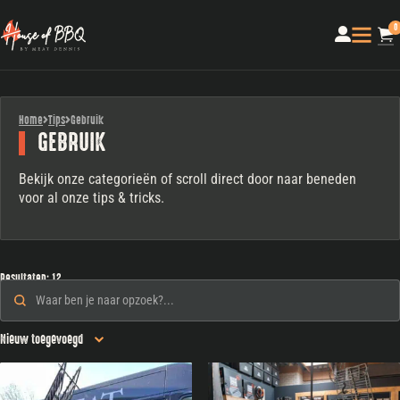
0
Home
Tips
Gebruik
GEBRUIK
Bekijk onze categorieën of scroll direct door naar beneden
voor al onze tips & tricks.
Resultaten: 12
Zoeken
Search content
Sorteren
Sort content