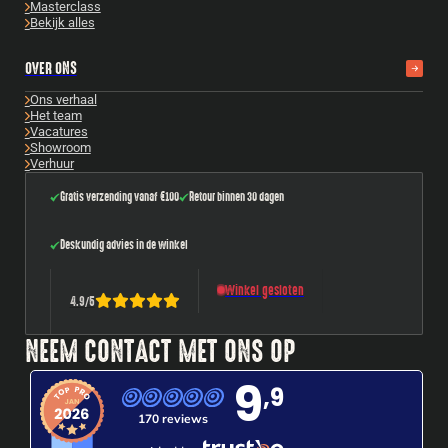
Masterclass
Bekijk alles
OVER ONS
Ons verhaal
Het team
Vacatures
Showroom
Verhuur
Gratis verzending vanaf €100
Retour binnen 30 dagen
Deskundig advies in de winkel
Winkel gesloten
4.9
/
5
NEEM CONTACT MET ONS OP
9
,9
170 reviews