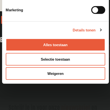
Marketing
1
2
Volgende »
Details tonen
BEKIJK ONZE RECEPTEN
Alles toestaan
Bekijk alle recepten
Selectie toestaan
Weigeren
Schrijf je in voor onze
nieuwsbrief
en