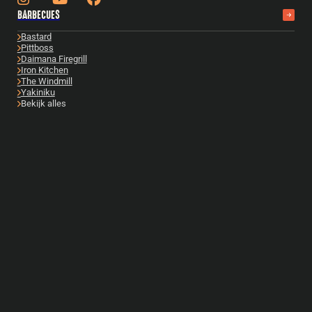
BARBECUES
Bastard
Pittboss
Daimana Firegrill
Iron Kitchen
The Windmill
Yakiniku
Bekijk alles
ACCESSOIRES
Bastard accessoires
Cadeautips
Gietijzer
Boeken
Fuel & Fire
Reparatie & onderhoud
Snijplanken
Bekijk alles
FOOD
Rubs
Sauzen
Zout