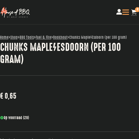
0
Home
Shop
BBQ Tools
Fuel & Fire
Rookhout
Chunks Maple/Esdoorn (per 100 gram)
CHUNKS MAPLE/ESDOORN (PER 100
GRAM)
€
0,65
Op voorraad (29)