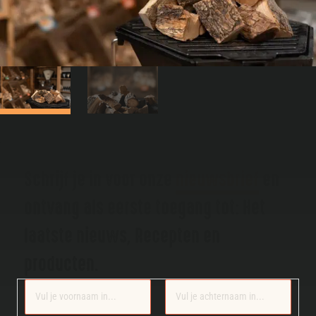
Schrijf je in voor onze
nieuwsbrief
en
ontvang als eerste toegang tot: Het
laatste nieuws, Recepten en
producten.
Section