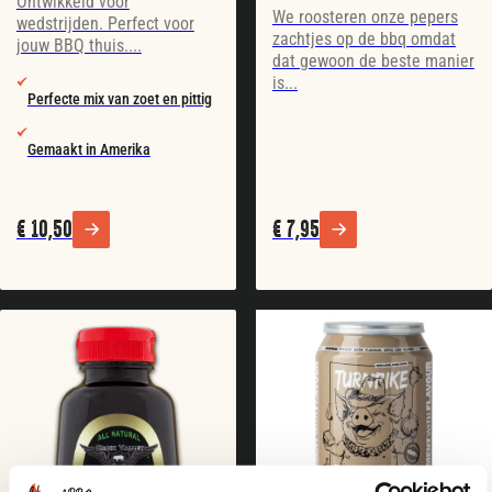
Ontwikkeld voor
We roosteren onze pepers
wedstrijden. Perfect voor
zachtjes op de bbq omdat
jouw BBQ thuis....
dat gewoon de beste manier
is...
Perfecte mix van zoet en pittig
Gemaakt in Amerika
€
10,50
€
7,95