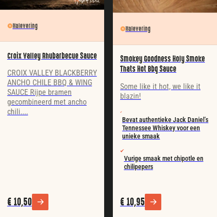
Nalevering
Nalevering
Croix Valley Rhubarbecue Sauce
Smokey Goodness Holy Smoke
Thats Hot Bbq Sauce
CROIX VALLEY BLACKBERRY
ANCHO CHILE BBQ & WING
Some like it hot, we like it
SAUCE Rijpe bramen
blazin!
gecombineerd met ancho
chili....
Bevat authentieke Jack Daniel’s
Tennessee Whiskey voor een
unieke smaak​
Vurige smaak met chipotle en
chilipepers
€
10,50
€
10,95