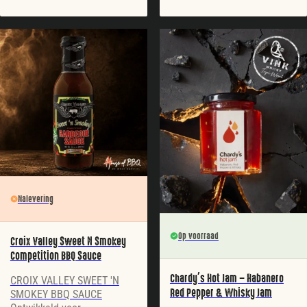
Nalevering
Op voorraad
Croix Valley Sweet N Smokey
Competition BBQ Sauce
Chardy’s Hot Jam – Habanero
CROIX VALLEY SWEET 'N
Red Pepper & Whisky Jam
SMOKEY BBQ SAUCE