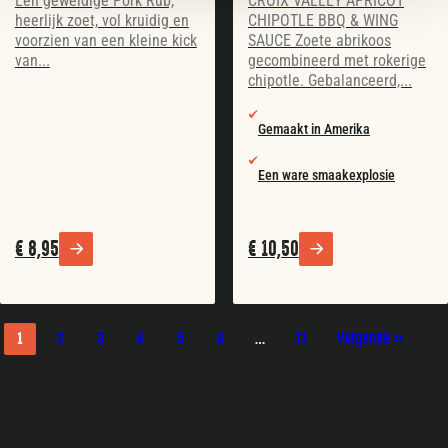
Een geweldige Pork Rub,
CROIX VALLEY APRICOT
heerlijk zoet, vol kruidig en
CHIPOTLE BBQ & WING
voorzien van een kleine kick
SAUCE Zoete abrikoos
van...
gecombineerd met rokerige
chipotle. Gebalanceerd,...
Gemaakt in Amerika
Een ware smaakexplosie
€
8,95
€
10,50
1
2
3
4
5
6
…
11
Volgende »