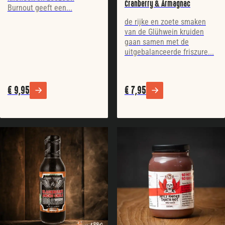
Cranberry & Armagnac
Burnout geeft een...
de rijke en zoete smaken
van de Glühwein kruiden
gaan samen met de
uitgebalanceerde friszure...
€
9,95
€
7,95