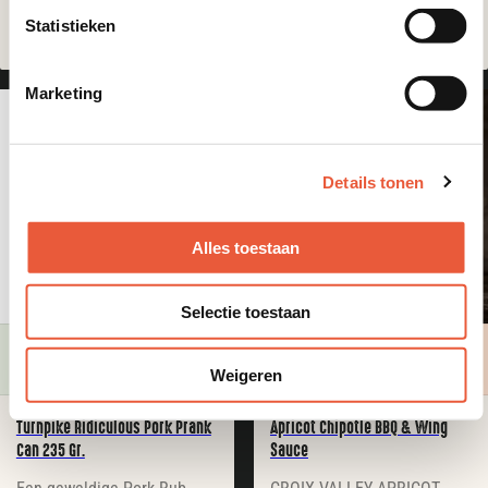
€
10,50
€
8,95
Statistieken
Marketing
Details tonen
Alles toestaan
Selectie toestaan
Op voorraad
Nalevering
Weigeren
Turnpike Ridiculous Pork Prank
Apricot Chipotle BBQ & Wing
Can 235 Gr.
Sauce