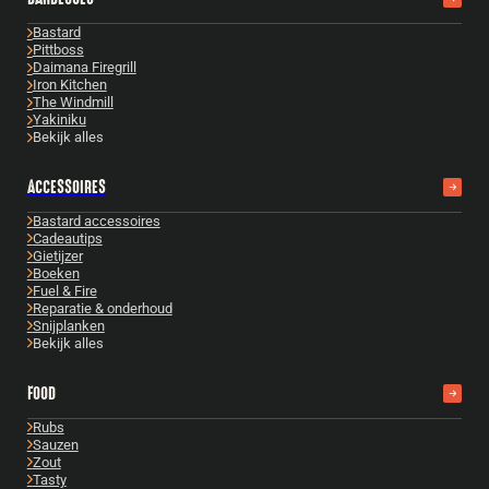
Bastard
Pittboss
Daimana Firegrill
Iron Kitchen
The Windmill
Yakiniku
Bekijk alles
ACCESSOIRES
Bastard accessoires
Cadeautips
Gietijzer
Boeken
Fuel & Fire
Reparatie & onderhoud
Snijplanken
Bekijk alles
FOOD
Rubs
Sauzen
Zout
Tasty