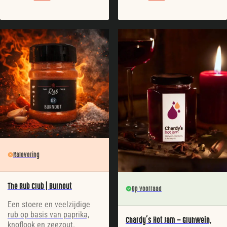
Nalevering
The Rub Club | Burnout
Op voorraad
Een stoere en veelzijdige
rub op basis van paprika,
Chardy’s Hot Jam – Gluhwein,
knoflook en zeezout.