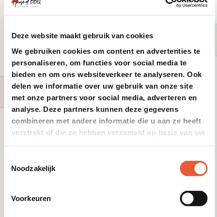
Deze website maakt gebruik van cookies
Op voorraad
We gebruiken cookies om content en advertenties te
personaliseren, om functies voor social media te
Turnpike Butterb ”N Garlic Can
bieden en om ons websiteverkeer te analyseren. Ook
235 Gr.
delen we informatie over uw gebruik van onze site
Niet op voorraad
Dit is dé must have basis
met onze partners voor social media, adverteren en
voor alle soorten vlees,
analyse. Deze partners kunnen deze gegevens
groenten en zeevruchten.
combineren met andere informatie die u aan ze heeft
Croix Valley Bold ‘n Spicy
Bloody Mary Seasoning
verstrekt of die ze hebben verzameld op basis van uw
gebruik van hun services.
Toestemmingsselectie
Veelzijdig gebruik
Noodzakelijk
Glutenvrij
Voorkeuren