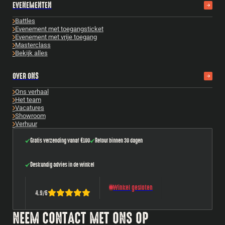
EVENEMENTEN
Battles
Evenement met toegangsticket
Evenement met vrije toegang
Masterclass
Bekijk alles
OVER ONS
Ons verhaal
Het team
Vacatures
Showroom
Verhuur
Gratis verzending vanaf €100
Retour binnen 30 dagen
Deskundig advies in de winkel
Winkel gesloten
4.9
/
5
NEEM CONTACT MET ONS OP