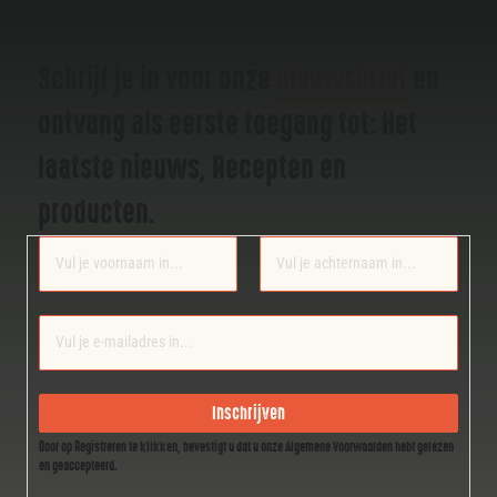
Schrijf je in voor onze
nieuwsbrief
en
ontvang als eerste toegang tot: Het
laatste nieuws, Recepten en
producten.
Section
Inschrijven
Door op Registreren te klikken, bevestigt u dat u onze Algemene Voorwaarden hebt gelezen
en geaccepteerd.