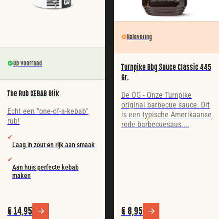
Nalevering
Op voorraad
Turnpike Bbq Sauce Classic 445
Gr.
The Rub KEBAB Blik
De OG - Onze Turnpike
original barbecue sauce. Dit
Echt een "one-of-a-kebab"
is een typische Amerikaanse
rub!
rode barbecuesaus....
Laag in zout en rijk aan smaak
Aan huis perfecte kebab
maken
€
14,95
€
8,95