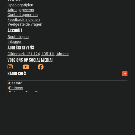
Openingstijden
Adresgegevens
Contact opnemen
Feedback indienen
Veelgestelde vragen
ACCOUNT
Bestellingen
Inloggen
ADRESGEGEVENS
Gildemark 121-124, 1351HL, Almere
VOLG ONS OP SOCIAL MEDIA!
BARBECUES
Bastard
Pittboss
Daimana Firegrill
Iron Kitchen
The Windmill
Yakiniku
Bekijk alles
ACCESSOIRES