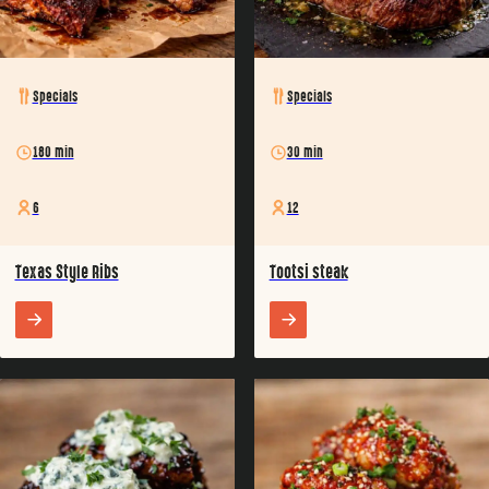
Specials
Specials
180 min
30 min
6
12
Texas Style Ribs
Tootsi steak