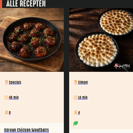
ALLE RECEPTEN
Specials
Simpel
45 min
10 min
8
4
Korean Chicken Meatballs