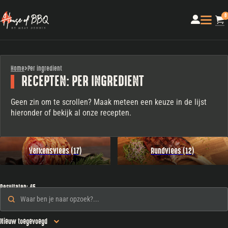
0
Home
Per ingredient
RECEPTEN: PER INGREDIENT
Geen zin om te scrollen? Maak meteen een keuze in de lijst
hieronder of bekijk al onze recepten.
Varkensvlees (17)
Rundvlees (12)
Resultaten: 45
Zoeken
Search content
Sorteren
Sort content