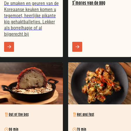
S’mores van de BBQ
De smaken en geuren van de
Koreaanse keuken komen u
tegemoet, heerlijke pikante
kip gehaktballetjes. Lekker
als borrelhapje of al
bijgerecht bij
Out of the box
Hot and Fast
90 min
70 min