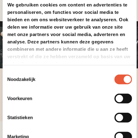
We gebruiken cookies om content en advertenties te
personaliseren, om functies voor social media te
bieden en om ons websiteverkeer te analyseren. Ook
delen we informatie over uw gebruik van onze site
met onze partners voor social media, adverteren en
analyse. Deze partners kunnen deze gegevens
combineren met andere informatie die u aan ze heeft
verstrekt of die ze hebben verzameld op basis van uw
gebruik van hun services.
Toestemmingsselectie
Noodzakelijk
Low & Slow
Low & Slow
60 min
135 min
Voorkeuren
10
Statistieken
St. Louis Pork Chops
Pinwheel bavette
Marketing