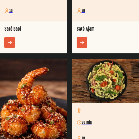
10
10
Saté Babi
Saté Ajam
30 min
10