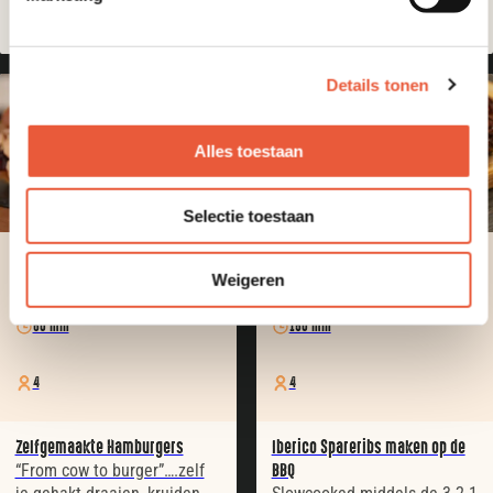
Details tonen
Alles toestaan
Selectie toestaan
Simpel
Low & Slow
Weigeren
60 min
150 min
4
4
Zelfgemaakte Hamburgers
Iberico Spareribs maken op de
“From cow to burger”….zelf
BBQ