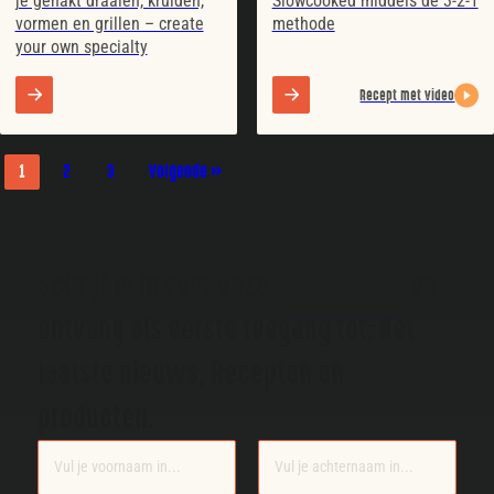
je gehakt draaien, kruiden,
Slowcooked middels de 3-2-1
vormen en grillen – create
methode
your own specialty
Recept met video
1
2
3
Volgende »
Schrijf je in voor onze
nieuwsbrief
en
ontvang als eerste toegang tot: Het
laatste nieuws, Recepten en
producten.
Section