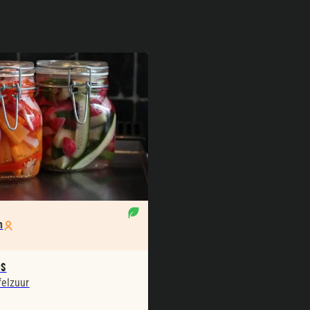
n
es
elzuur