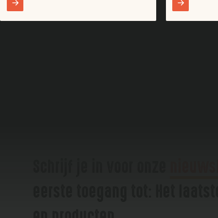
Schrijf je in voor onze
nieuws
eerste toegang tot: Het laats
en producten.