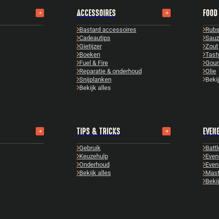
ACCESSOIRES
FOOD
Bastard accessoires
Rub
Cadeautips
Sau
Gietijzer
Zout
Boeken
Tast
Fuel & Fire
Gour
Reparatie & onderhoud
Olie
Snijplanken
Bekij
Bekijk alles
TIPS & TRICKS
EVEN
Gebruik
Batt
Keuzehulp
Even
Onderhoud
Even
Bekijk alles
Mast
Bekij