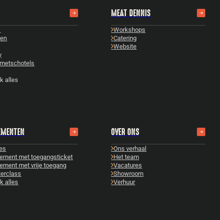
MEAT DENNIS
s
Workshops
zen
Catering
Website
y
metschotels
k alles
EMENTEN
OVER ONS
les
Ons verhaal
ement met toegangsticket
Het team
ement met vrije toegang
Vacatures
erclass
Showroom
k alles
Verhuur