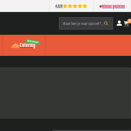
/
4.9
5
Winkel gesloten
0
Waar ben je naar opzoek?...
Meat Dennis
Catering