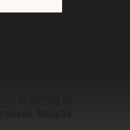
brief
en ontvang als
te nieuws, Recepten