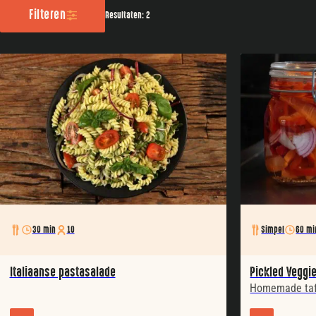
Filteren
Resultaten: 2
30 min
10
Simpel
60 mi
Italiaanse pastasalade
Pickled Veggi
Homemade taf