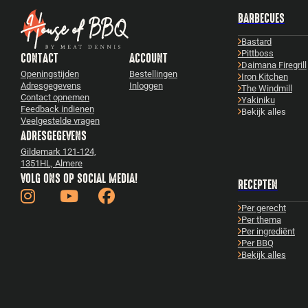
BARBECUES
Bastard
Pittboss
CONTACT
ACCOUNT
Daimana Firegrill
Openingstijden
Bestellingen
Iron Kitchen
Adresgegevens
Inloggen
The Windmill
Contact opnemen
Yakiniku
Feedback indienen
Bekijk alles
Veelgestelde vragen
ADRESGEGEVENS
Gildemark 121-124,
1351HL, Almere
VOLG ONS OP SOCIAL MEDIA!
RECEPTEN
Per gerecht
Per thema
Per ingrediënt
Per BBQ
Bekijk alles