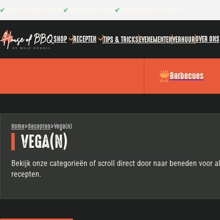
Gratis verzending vanaf €100
Retour binnen 30 dagen
Deskundig advies in de winkel
SHOP
RECEPTEN
OVER ONS
TIPS & TRICKS
EVENEMENTEN
VERHUUR
Barbecues
Home
Recepten
Vega(n)
VEGA(N)
Bekijk onze categorieën of scroll direct door naar beneden voor a
recepten.