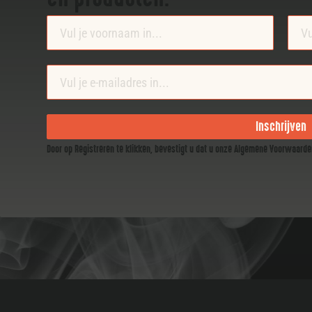
Section
Inschrijven
Door op Registreren te klikken, bevestigt u dat u onze Algemene Voorwaard