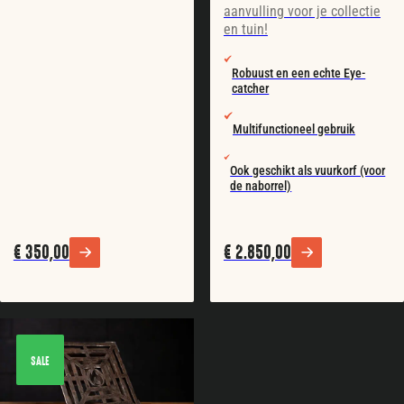
aanvulling voor je collectie
en tuin!
Robuust en een echte Eye-
catcher
Multifunctioneel gebruik
Ook geschikt als vuurkorf (voor
de naborrel)
€
350,00
€
2.850,00
SALE