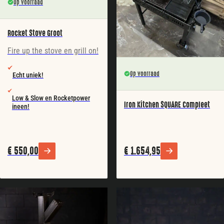
Op voorraad
Rocket Stove Groot
Fire up the stove en grill on!
Op voorraad
Echt uniek!
Low & Slow en Rocketpower
Iron Kitchen SQUARE Compleet
ineen!
€
550,00
€
1.654,95