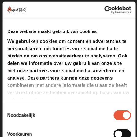
Schrijf je in voor onze
nieuwsbrief
en
ontvang als eerste toegang tot: Het
Deze website maakt gebruik van cookies
We gebruiken cookies om content en advertenties te
laatste nieuws, Recepten en
personaliseren, om functies voor social media te
producten.
bieden en om ons websiteverkeer te analyseren. Ook
delen we informatie over uw gebruik van onze site
Section
met onze partners voor social media, adverteren en
analyse. Deze partners kunnen deze gegevens
combineren met andere informatie die u aan ze heeft
verstrekt of die ze hebben verzameld op basis van uw
gebruik van hun services.
Toestemmingsselectie
Inschrijven
Noodzakelijk
Door op Registreren te klikken, bevestigt u dat u onze Algemene Voorwaarden hebt gelezen
en geaccepteerd.
Voorkeuren