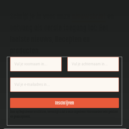
Schrijf je in voor onze
nieuwsbrief
en
ontvang als eerste toegang tot: Het
laatste nieuws, Recepten en
producten.
Section
Inschrijven
Door op Registreren te klikken, bevestigt u dat u onze Algemene Voorwaarden hebt gelezen
en geaccepteerd.