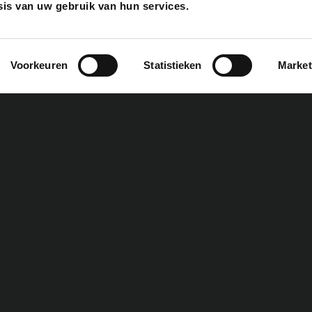
is van uw gebruik van hun services.
ACCESSOIRES
FOOD
Voorkeuren
Statistieken
Market
Bastard accessoires
Rub
Cadeautips
Sau
Gietijzer
Zout
Boeken
Tast
Fuel & Fire
Gour
Reparatie & onderhoud
Olie
Snijplanken
Bekij
Bekijk alles
TIPS & TRICKS
EVEN
Gebruik
Batt
Keuzehulp
Even
Onderhoud
Even
Bekijk alles
Mast
Bekij