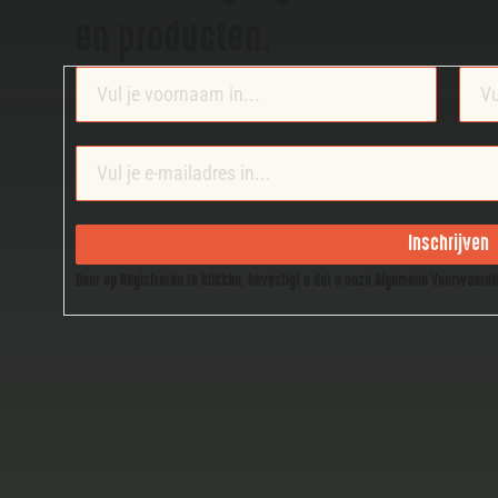
en producten.
Section
Inschrijven
Door op Registreren te klikken, bevestigt u dat u onze Algemene Voorwaard