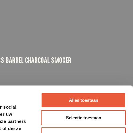
SS BARREL CHARCOAL SMOKER
Alles toestaan
r social
ver uw
Selectie toestaan
eze partners
 of die ze