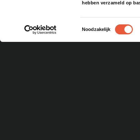
hebben verzameld op bas
BARBECUES
Toestemmingsselectie
Noodzakelijk
Bastard
Pittboss
CONTACT
ACCOUNT
Daimana Firegrill
Openingstijden
Bestellingen
Iron Kitchen
Adresgegevens
Inloggen
The Windmill
Contact opnemen
Yakiniku
Feedback indienen
Bekijk alles
Veelgestelde vragen
ADRESGEGEVENS
Gildemark 121-124,
1351HL, Almere
VOLG ONS OP SOCIAL MEDIA!
RECEPTEN
Per gerecht
Per thema
Per ingrediënt
Per BBQ
Bekijk alles