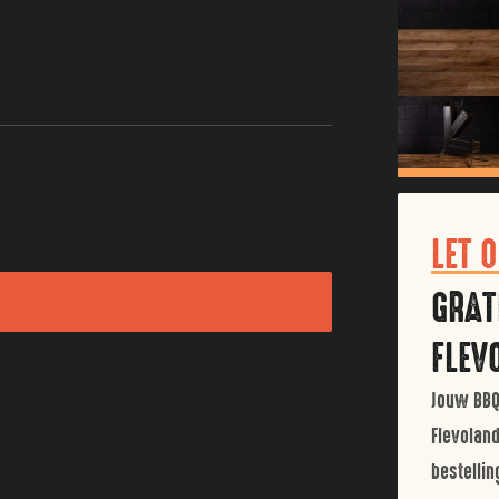
LET O
GRAT
FLEV
Jouw BBQ
Flevoland
bestelli