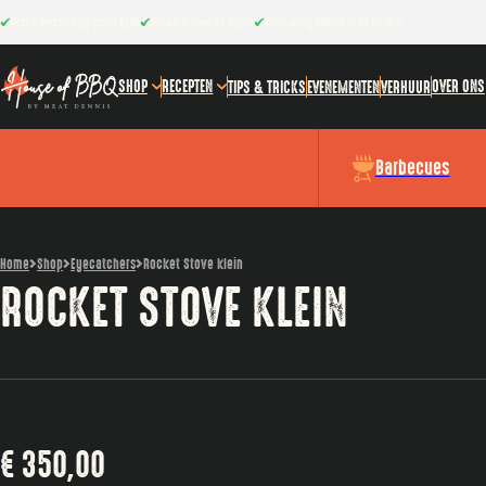
Gratis verzending vanaf €100
Retour binnen 30 dagen
Deskundig advies in de winkel
SHOP
RECEPTEN
OVER ONS
TIPS & TRICKS
EVENEMENTEN
VERHUUR
Barbecues
Home
Shop
Eyecatchers
Rocket Stove klein
ROCKET STOVE KLEIN
€
350,00