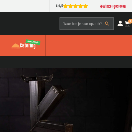
/
4.9
5
Winkel gesloten
0
Waar ben je naar opzoek?...
Meat Dennis
Catering