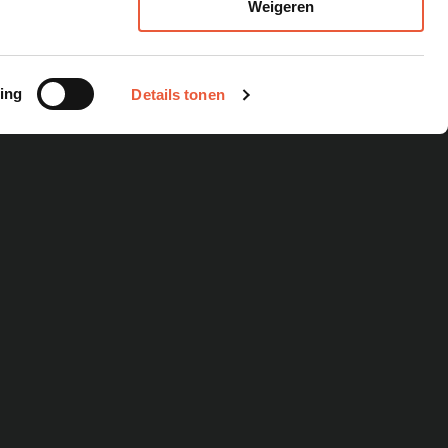
Weigeren
MEAT DENNIS
ing
Details tonen
s
Workshops
zen
Catering
Website
y
metschotels
k alles
EMENTEN
OVER ONS
les
Ons verhaal
ement met toegangsticket
Het team
ement met vrije toegang
Vacatures
erclass
Showroom
k alles
Verhuur