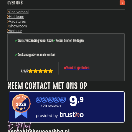
OVER ONS
Ons verhaal
Het team
Vacatures
Showroom
Verhuur
Gratis verzending vanaf €100
Retour binnen 30 dagen
Deskundig advies in de winkel
Winkel gesloten
4.9
/
5
NEEM CONTACT MET ONS OP
9
,9
170 reviews
provided by
E-Mail