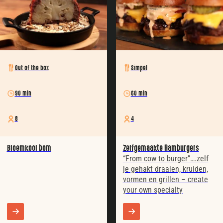
Out of the box
Simpel
90 min
60 min
8
4
Bloemkool bom
Zelfgemaakte Hamburgers
“From cow to burger”….zelf
je gehakt draaien, kruiden,
vormen en grillen – create
your own specialty