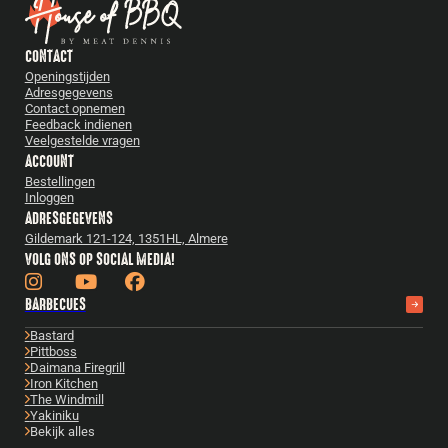
CONTACT
Openingstijden
Adresgegevens
Contact opnemen
Feedback indienen
Veelgestelde vragen
ACCOUNT
Bestellingen
Inloggen
ADRESGEGEVENS
Gildemark 121-124, 1351HL, Almere
VOLG ONS OP SOCIAL MEDIA!
BARBECUES
Bastard
Pittboss
Daimana Firegrill
Iron Kitchen
The Windmill
Yakiniku
Bekijk alles