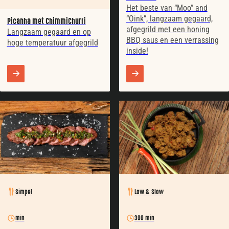
Het beste van “Moo” and
“Oink”, langzaam gegaard,
Picanha met ChimmiChurri
afgegrild met een honing
Langzaam gegaard en op
BBQ saus en een verrassing
hoge temperatuur afgegrild
inside!
Simpel
Low & Slow
min
300 min