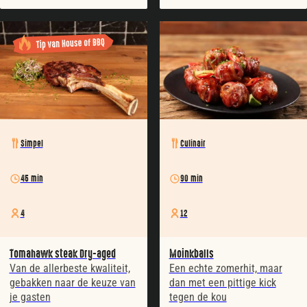
Simpel
Culinair
45 min
90 min
4
12
Tomahawk steak Dry-aged
Moinkballs
Van de allerbeste kwaliteit,
Een echte zomerhit, maar
gebakken naar de keuze van
dan met een pittige kick
je gasten
tegen de kou