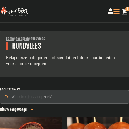
0
Home
Recepten
Rundvlees
RUNDVLEES
Bekijk onze categorieën of scroll direct door naar beneden
voor al onze recepten.
Resultaten: 12
Zoeken
Search content
Sorteren
Sort content