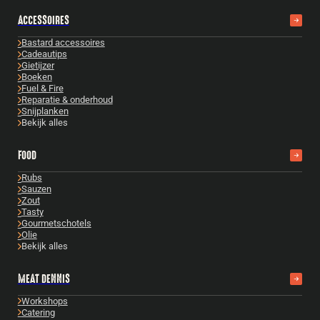
ACCESSOIRES
Bastard accessoires
Cadeautips
Gietijzer
Boeken
Fuel & Fire
Reparatie & onderhoud
Snijplanken
Bekijk alles
FOOD
Rubs
Sauzen
Zout
Tasty
Gourmetschotels
Olie
Bekijk alles
MEAT DENNIS
Workshops
Catering