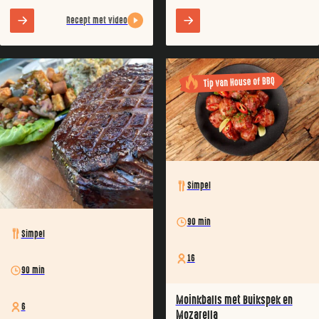
Recept met video
Simpel
90 min
Simpel
16
90 min
Moinkballs met Buikspek en
6
Mozarella