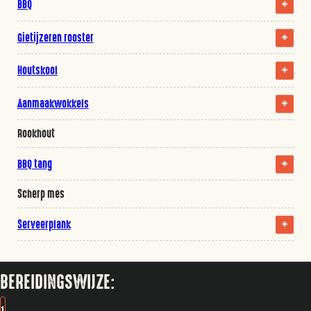
BBQ
Gietijzeren rooster
Houtskool
Aanmaakwokkels
Rookhout
BBQ tang
Scherp mes
Serveerplank
BEREIDINGSWIJZE:
1