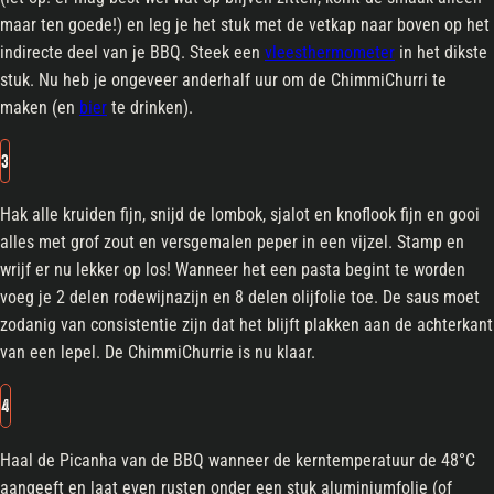
maar ten goede!) en leg je het stuk met de vetkap naar boven op het
indirecte deel van je BBQ. Steek een
vleesthermometer
in het dikste
stuk. Nu heb je ongeveer anderhalf uur om de ChimmiChurri te
maken (en
bier
te drinken).
3
Hak alle kruiden fijn, snijd de lombok, sjalot en knoflook fijn en gooi
alles met grof zout en versgemalen peper in een vijzel. Stamp en
wrijf er nu lekker op los! Wanneer het een pasta begint te worden
voeg je 2 delen rodewijnazijn en 8 delen olijfolie toe. De saus moet
zodanig van consistentie zijn dat het blijft plakken aan de achterkant
van een lepel. De ChimmiChurrie is nu klaar.
4
Haal de Picanha van de BBQ wanneer de kerntemperatuur de 48°C
aangeeft en laat even rusten onder een stuk aluminiumfolie (of