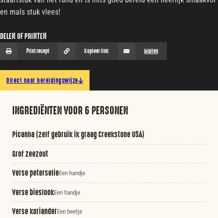
en mals stuk vlees!
DELEN OF PRINTEN
Print recept
Kopieer link
Mailen
Direct naar bereidingswijze
INGREDIËNTEN VOOR 6 PERSONEN
Picanha (zelf gebruik ik graag Creekstone USA)
Grof zeezout
Verse peterselie
Een handje
Verse bieslook
Een handje
Verse koriander
Een beetje