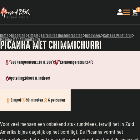
0
Home
Recepten
Simpel
Borrelbites
,
Hoofdgerechten
Rundvlees
Kamado
,
Pellet Grill
Picanha met ChimmiChurri
PICANHA MET CHIMMICHURRI
BBQ temperatuur:
110 & 200˚C
Kerntemperatuur:
54˚C
Opstelling:
Direct & Indirect
Simpel
90 minuten
6 personen
Voor veel mensen een onbekend stuk rundvlees, terwijl het in Zuid
Amerika bijna dagelijk op het bord ligt. De Picanha vormt het
staartstuk van het rund en is mits goed bereid een heerlijk smaakvol