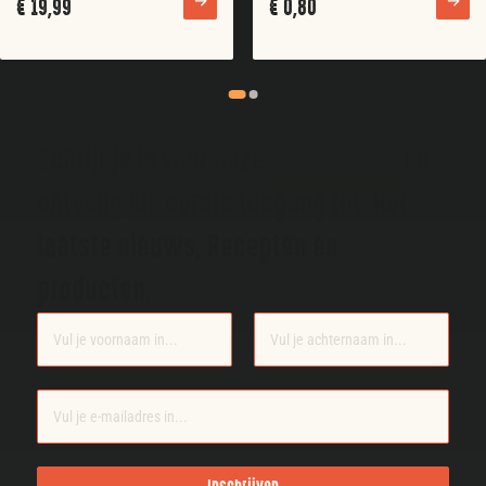
€
19,99
€
0,80
Schrijf je in voor onze
nieuwsbrief
en
ontvang als eerste toegang tot: Het
laatste nieuws, Recepten en
producten.
Section
Inschrijven