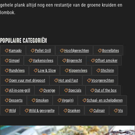
gehele plank altijd nog een restantje van de groene kruiden en
lombok.
POPULAIRE CATEGORIËN
Kamado
Pellet Grill
Hoofdgerechten
Borrelbites
Simpel
Varkensvlees
Bijgerecht
Offset smoker
Rundvlees
Low & Slow
Kippenvlees
Shichirin
Open vuur met driepoot
Hot and Fast
Voorgerechten
All-in-one-grill
Overige
Specials
Out of the box
Desserts
Smoken
Vega(n)
Schaal- en schelpdieren
Wild
Wild & gevogelte
Dranken
Culinair
Vis