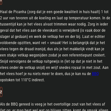
Haal de Picanha (zorg dat je een goede kwaliteit in huis haalt) 1 tot
2 uur van tevoren uit de koeling en laat op temperatuur komen. In de
tussentijd kan je het vlees alvast trimmen waar nodig. Zorg in ieder
geval dat het vlies aan de vleeskant is verwijderd (is vaak door de
slager al gedaan) en werk de vetkap her en der bij. Laat er echter
voldoende opzitten, want vet = smaak! Het is belangrijk dat je het
vlees tegen de draad insnijd, dus als je het makkelijk vindt kan je
een stukje vetkap wegsnijden zodat je een referentiepunt creëert.
Snijd vervolgens de vetkap ruitgewijs in (let op dat je niet in het
vlees onder de vetkap snijd) en wrijf snedes royaal in met zout. Aan
het vlees hoef je nu niets meer te doen, dus je kan nu de
BBQ
opstoken tot 110°C indirect.
2
Als de BBQ gereed is veeg je het overtollige zout van het vlees af
(let op: er mag best wel wat op blijven zitten, komt de smaak alleen