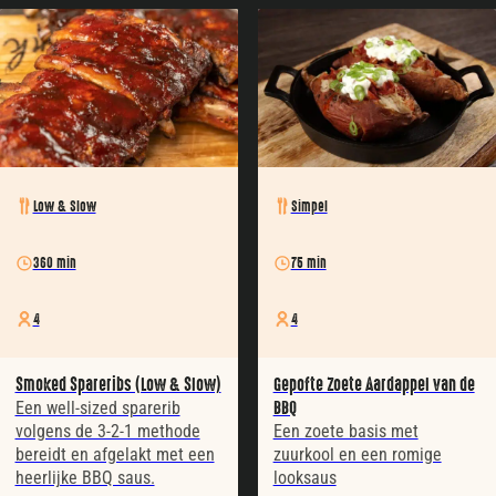
Low & Slow
Simpel
360 min
75 min
4
4
Smoked Spareribs (Low & Slow)
Gepofte Zoete Aardappel van de
Een well-sized sparerib
BBQ
volgens de 3-2-1 methode
Een zoete basis met
bereidt en afgelakt met een
zuurkool en een romige
heerlijke BBQ saus.
looksaus