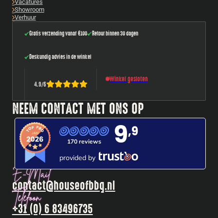
Vacatures
Showroom
Verhuur
Gratis verzending vanaf €100
Retour binnen 30 dagen
Deskundig advies in de winkel
Winkel gesloten
4.9
/
5
NEEM CONTACT MET ONS OP
9
,9
170 reviews
provided by
E-Mail
contact@houseofbbq.nl
Telefoon
+31 (0) 6 83496735