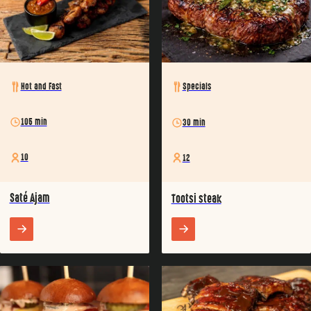
Hot and Fast
Specials
105 min
30 min
10
12
Saté Ajam
Tootsi steak