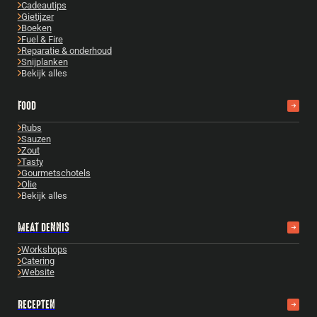
Cadeautips
Gietijzer
Boeken
Fuel & Fire
Reparatie & onderhoud
Snijplanken
Bekijk alles
FOOD
Rubs
Sauzen
Zout
Tasty
Gourmetschotels
Olie
Bekijk alles
MEAT DENNIS
Workshops
Catering
Website
RECEPTEN