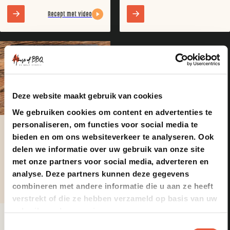
Recept met video
Deze website maakt gebruik van cookies
We gebruiken cookies om content en advertenties te
personaliseren, om functies voor social media te
Smoken
bieden en om ons websiteverkeer te analyseren. Ook
delen we informatie over uw gebruik van onze site
120 min
met onze partners voor social media, adverteren en
analyse. Deze partners kunnen deze gegevens
combineren met andere informatie die u aan ze heeft
8
verstrekt of die ze hebben verzameld op basis van uw
gebruik van hun services.
Warmgerookte Zalmzijde
Gerookt op hout van oude
Toestemmingsselectie