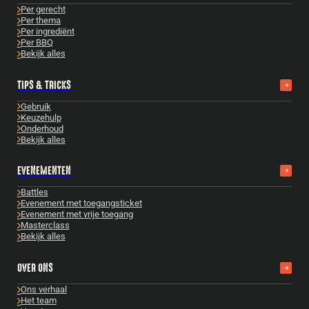
Per gerecht
Per thema
Per ingrediënt
Per BBQ
Bekijk alles
TIPS & TRICKS
Gebruik
Keuzehulp
Onderhoud
Bekijk alles
EVENEMENTEN
Battles
Evenement met toegangsticket
Evenement met vrije toegang
Masterclass
Bekijk alles
OVER ONS
Ons verhaal
Het team