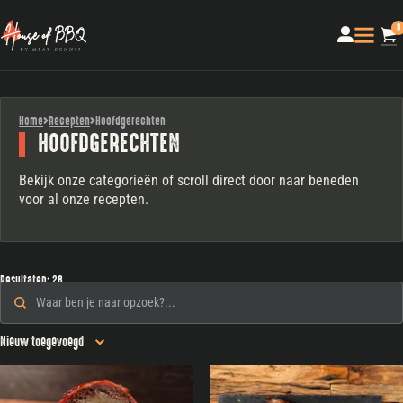
0
Home
Recepten
Hoofdgerechten
HOOFDGERECHTEN
Bekijk onze categorieën of scroll direct door naar beneden
voor al onze recepten.
Resultaten: 28
Zoeken
Search content
Sorteren
Sort content