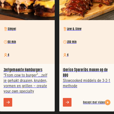
Simpel
Low & Slow
60 min
150 min
4
4
Zelfgemaakte Hamburgers
Iberico Spareribs maken op de
“From cow to burger”….zelf
BBQ
je gehakt draaien, kruiden,
Slowcooked middels de 3-2-1
vormen en grillen – create
methode
your own specialty
Recept met video