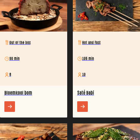
Out of the box
Hot and Fast
90 min
105 min
8
10
Bloemkool bom
Saté Babi