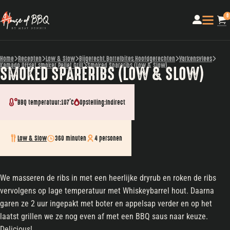
0
Home
Recepten
Low & Slow
Bijgerecht
,
Borrelbites
,
Hoofdgerechten
Varkensvlees
Kamado
,
Offset smoker
,
Pellet Grill
Smoked Spareribs (Low & Slow)
SMOKED SPARERIBS (LOW & SLOW)
BBQ temperatuur:
107˚C
Opstelling:
Indirect
Low & Slow
360 minuten
4 personen
We masseren de ribs in met een heerlijke dryrub en roken de ribs
vervolgens op lage temperatuur met Whiskeybarrel hout. Daarna
garen ze 2 uur ingepakt met boter en appelsap verder en op het
laatst grillen we ze nog even af met een BBQ saus naar keuze.
Delicious!