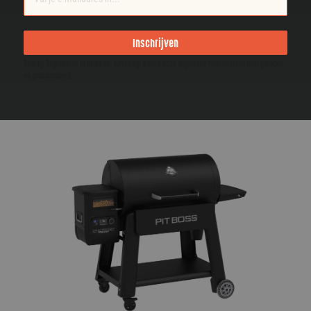
Inschrijven
Door op Registreren te klikken, bevestigt u dat u onze Algemene Voorwaarden hebt gelezen
en geaccepteerd.