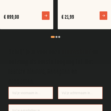
€
899,00
€
21,99
Schrijf je in voor onze
nieuwsbrief
en
ontvang als eerste toegang tot: Het
laatste nieuws, Recepten en
producten.
Section