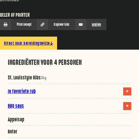
DELEN OF PRINTEN
Print recept
Kopieer link
Mailen
Direct naar bereidingswijze
INGREDIËNTEN VOOR 4 PERSONEN
St. Louisstyle Ribs
2kg
Je favoriete rub
BBQ saus
Appelsap
Boter