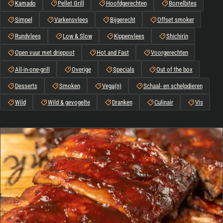
Kamado
Pellet Grill
Hoofdgerechten
Borrelbites
Simpel
Varkensvlees
Bijgerecht
Offset smoker
Rundvlees
Low & Slow
Kippenvlees
Shichirin
Open vuur met driepoot
Hot and Fast
Voorgerechten
All-in-one-grill
Overige
Specials
Out of the box
Desserts
Smoken
Vega(n)
Schaal- en schelpdieren
Wild
Wild & gevogelte
Dranken
Culinair
Vis