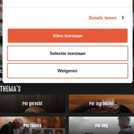
Details tonen
Alles toestaan
Selectie toestaan
Weigeren
CANDIED BACON VAN DE KAMADO
Bekijk recept
THEMA'S
Per gerecht
Per ingrediënt
Per thema
Per BBQ