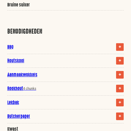
Bruine suiker
BENODIGDHEDEN
BBQ
Houtskool
Aanmaakwokkels
Rookhout
4 chunks
Lekbak
Butcherpaper
Kwast