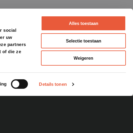
Alles toestaan
r social
ver uw
Selectie toestaan
eze partners
 of die ze
Weigeren
ASTARD URBAN COMPACT
ing
Details tonen