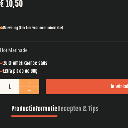
€
10,50
Nalevering (klik hier voor meer informatie)
Hot Marinade!
Zuid-Amerikaanse saus
Extra pit op de BBQ
Croix Valley Hot n Spicy Sauce & Marinade aantal
In wink
Productinformatie
Recepten & Tips