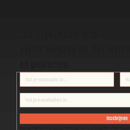
Schrijf je in voor onze
nieuws
eerste toegang tot: Het laats
en producten.
Section
Inschrijven
Door op Registreren te klikken, bevestigt u dat u onze Algemene Voorwaard