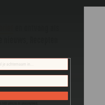
brief
en ontvang als
te nieuws, Recepten
en hebt gelezen en geaccepteerd.