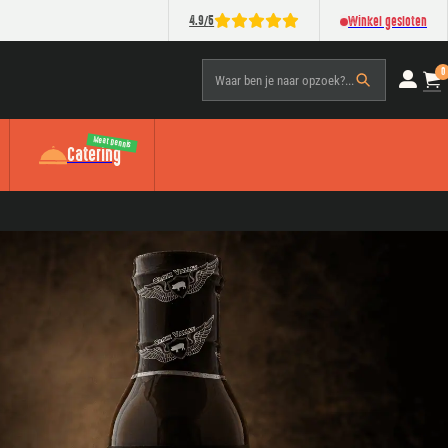
/
4.9
5
Winkel gesloten
0
Waar ben je naar opzoek?...
Meat Dennis
Catering