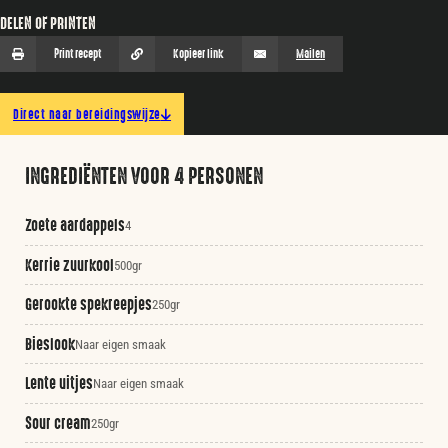
DELEN OF PRINTEN
Print recept
Kopieer link
Mailen
Direct naar bereidingswijze
INGREDIËNTEN VOOR 4 PERSONEN
Zoete aardappels
4
Kerrie zuurkool
500gr
Gerookte spekreepjes
250gr
Bieslook
Naar eigen smaak
Lente uitjes
Naar eigen smaak
Sour cream
250gr