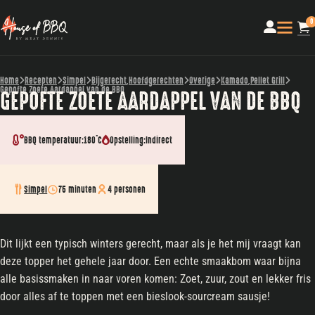
0
Home
Recepten
Simpel
Bijgerecht
,
Hoofdgerechten
Overige
Kamado
,
Pellet Grill
Gepofte Zoete Aardappel van de BBQ
GEPOFTE ZOETE AARDAPPEL VAN DE BBQ
BBQ temperatuur:
180˚C
Opstelling:
Indirect
Simpel
75 minuten
4 personen
Dit lijkt een typisch winters gerecht, maar als je het mij vraagt kan
deze topper het gehele jaar door. Een echte smaakbom waar bijna
alle basissmaken in naar voren komen: Zoet, zuur, zout en lekker fris
door alles af te toppen met een bieslook-sourcream sausje!