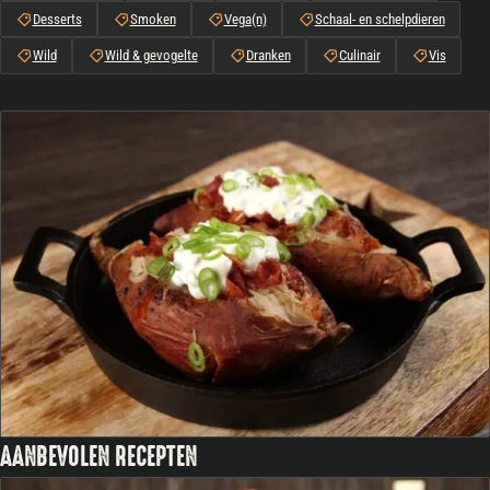
Desserts
Smoken
Vega(n)
Schaal- en schelpdieren
Wild
Wild & gevogelte
Dranken
Culinair
Vis
AANBEVOLEN RECEPTEN