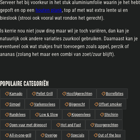
Serveer het bij voorkeur in het stuk aluminiumfolie waarin je het hebt
gepoft en op een
houten plank
, top af met wat extra lente ui en
bieslook (strooi ook vooral wat rondon het gerecht).
Is kerrie nou niet jouw ding maar wil je toch variëren, dan kan je
natuurlijk ook andere variaties zuurkool gebruiken. Daarnaast kan je
eventueel ook wat stukjes fruit toevoegen zoals appel, perzik of
ananas (zolang het maar een combi van zoet/zuur blijft).
POPULAIRE CATEGORIËN
Kamado
Pellet Grill
Hoofdgerechten
Borrelbites
Simpel
Varkensvlees
Bijgerecht
Offset smoker
Rundvlees
Low & Slow
Kippenvlees
Shichirin
Open vuur met driepoot
Hot and Fast
Voorgerechten
All-in-one-grill
Overige
Specials
Out of the box