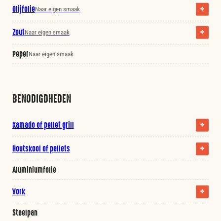
Olijfolie
Naar eigen smaak
Zout
Naar eigen smaak
Peper
Naar eigen smaak
BENODIGDHEDEN
Kamado of pellet grill
Houtskool of pellets
Aluminiumfolie
Vork
Steelpan