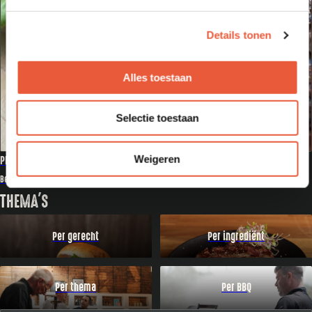
Details tonen
Alles toestaan
Selectie toestaan
Weigeren
PICANHA MET CHIMMICHURRI
Bekijk recept
THEMA'S
Per gerecht
Per ingrediënt
Per thema
Per BBQ