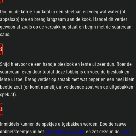
Doe nu de kerrie zuurkool in een steelpan en voeg wat water (of
appelsap) toe en breng langzaam aan de kook. Handel dit verder
gewoon af zoals op de verpakking staat en begin met de sourcream
saus.
3
Snijd hiervoor de een handje bieslook en lente ui zeer dun. Roer de
sourcream even door totdat deze lobbig is en voeg de bieslook en
lente ui toe. Breng verder op smaak met wat peper en een heel klein
beetje zout (er komt namelijk al voldoende zout van de uitgebakken
spek af).
4
Inmiddels kunnen de spekjes uitgebakken worden. Doe de rauwe
dobbelsteentjes in het
gietijzeren pannetje
en zet deze in de
BBQ
.