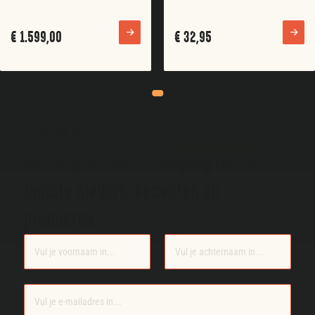
€
1.599,00
€
32,95
Schrijf je in voor onze
nieuwsbrief
en
ontvang als eerste toegang tot: Het
laatste nieuws, Recepten en
producten.
Section