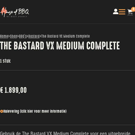
0
Home
Shop
BBQ's
Bastard
The Bastard VX Medium Complete
THE BASTARD VX MEDIUM COMPLETE
1 stuk
€
1.899,00
Nalevering (klik hier voor meer informatie)
Gebruik de The Bastard VX Medium Complete voor een uitgebreide