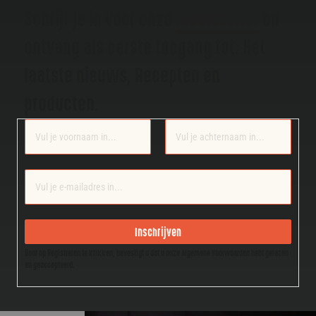
Schrijf je in voor onze
nieuwsbrief
en
ontvang als eerste toegang tot: Het
laatste nieuws, Recepten en
producten.
Section
Inschrijven
Door op Registreren te klikken, bevestigt u dat u onze Algemene Voorwaarden hebt gelezen
en geaccepteerd.