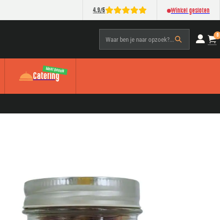
/
4.9
5
Winkel gesloten
0
Waar ben je naar opzoek?...
Meat Dennis
Catering