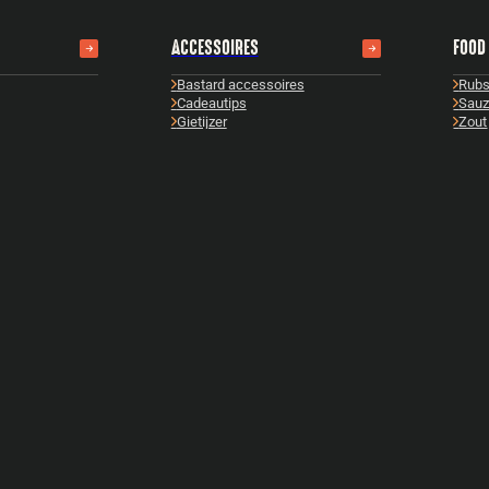
ACCESSOIRES
FOOD
Bastard accessoires
Rub
Cadeautips
Sau
Gietijzer
Zout
Boeken
Tast
Fuel & Fire
Gour
Reparatie & onderhoud
Olie
Snijplanken
Bekij
Bekijk alles
TIPS & TRICKS
EVEN
Gebruik
Batt
Keuzehulp
Even
Onderhoud
Even
Bekijk alles
Mast
Bekij