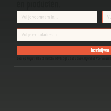
en producten.
Section
Inschrijven
Door op Registreren te klikken, bevestigt u dat u onze Algemene Voorwaard