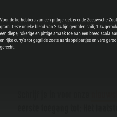
Voor de liefhebbers van een pittige kick is er de Zeeuwsche Zoute
gram. Deze unieke blend van 20% fijn gemalen chili, 10% geroo
een diepe, rokerige en pittige smaak toe aan een breed scala a
en rijke curry’s tot gegrilde zoete aardappelpartjes en vers geroos
gerecht.
Schrijf je in voor onze
nieuws
eerste toegang tot: Het laats