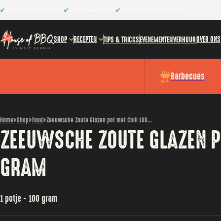
Gratis verzending vanaf €100
Retour binnen 30 dagen
Deskundig advies in de winkel
SHOP
RECEPTEN
OVER ONS
TIPS & TRICKS
EVENEMENTEN
VERHUUR
Barbecues
Home
Shop
Food
Zeeuwsche Zoute Glazen pot met Chili 100...
ZEEUWSCHE ZOUTE GLAZEN PO
GRAM
1 potje - 100 gram