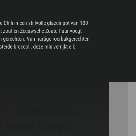
 Chili in een stijlvolle glazen pot van 100
kt zout en Zeeuwsche Zoute Puur voegt
an gerechten. Van hartige roerbakgerechten
terde broccoli, deze mix verrijkt elk
brief
en ontvang als
te nieuws, Recepten