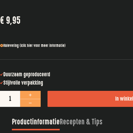
€
9,95
Nalevering (klik hier voor meer informatie)
Duurzaam geproduceerd
Stijlvolle verpakking
Zeeuwsche Zoute Glazen pot met Chili 100 gram aantal
In wink
Productinformatie
Recepten & Tips