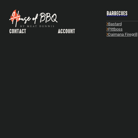
BARBECUES
Bastard
Pittboss
CONTACT
ACCOUNT
Daimana Firegrill
Openingstijden
Bestellingen
Iron Kitchen
Adresgegevens
Inloggen
The Windmill
Contact opnemen
Yakiniku
Feedback indienen
Bekijk alles
Veelgestelde vragen
ADRESGEGEVENS
Gildemark 121-124,
1351HL, Almere
VOLG ONS OP SOCIAL MEDIA!
RECEPTEN
Per gerecht
Per thema
Per ingrediënt
Per BBQ
Bekijk alles