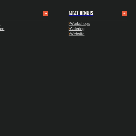
MEAT DENNIS
s
Workshops
zen
Catering
Website
y
metschotels
k alles
EMENTEN
OVER ONS
les
Ons verhaal
ement met toegangsticket
Het team
ement met vrije toegang
Vacatures
erclass
Showroom
k alles
Verhuur