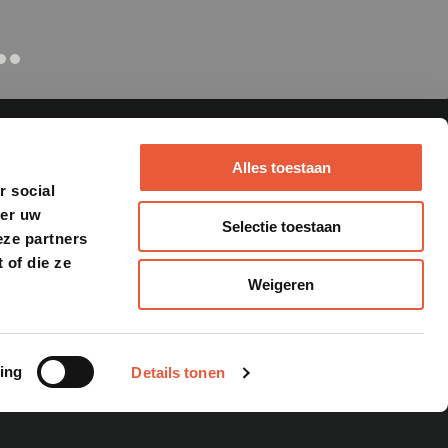
Alles toestaan
r social
ver uw
Selectie toestaan
eze partners
MEAT DENNIS
 of die ze
Weigeren
s
Workshops
zen
Catering
Website
y
metschotels
ing
Details tonen
k alles