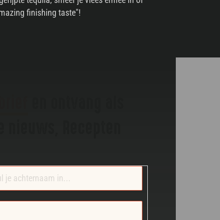
mazing finishing taste"!
brief
en ontvang als
te nieuws, Recepten