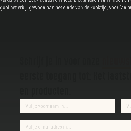
gooi het erbij, gewoon aan het einde van de kooktijd, voor "an a
Schrijf je in voor onze
nieuws
eerste toegang tot: Het laats
en producten.
Section