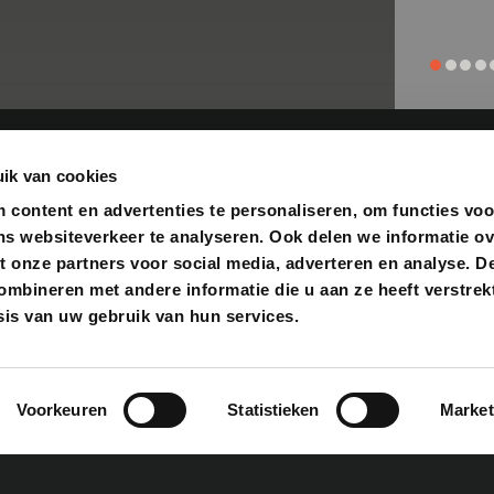
ik van cookies
content en advertenties te personaliseren, om functies voo
ns websiteverkeer te analyseren. Ook delen we informatie o
t onze partners voor social media, adverteren en analyse. D
ACCESSOIRES
FOOD
bineren met andere informatie die u aan ze heeft verstrekt
is van uw gebruik van hun services.
Bastard accessoires
Rub
Cadeautips
Sau
Gietijzer
Zout
Boeken
Tast
Fuel & Fire
Gour
Voorkeuren
Statistieken
Market
Reparatie & onderhoud
Olie
Snijplanken
Bekij
Bekijk alles