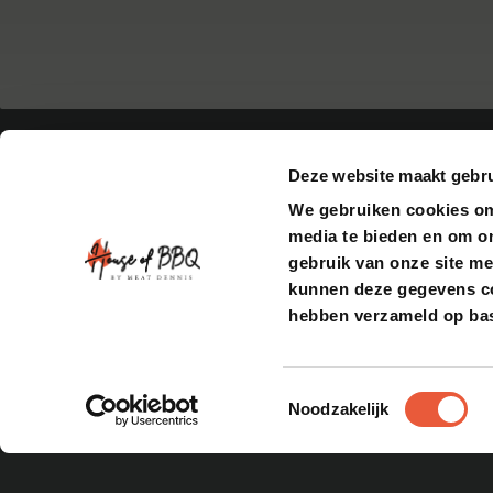
Deze website maakt gebru
We gebruiken cookies om 
media te bieden en om o
gebruik van onze site me
BARBECUES
kunnen deze gegevens com
hebben verzameld op bas
Bastard
Pittboss
CONTACT
ACCOUNT
Daimana Firegrill
Openingstijden
Bestellingen
Iron Kitchen
Adresgegevens
Inloggen
Toestemmingsselectie
The Windmill
Noodzakelijk
Contact opnemen
Yakiniku
Feedback indienen
Bekijk alles
Veelgestelde vragen
ADRESGEGEVENS