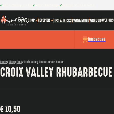
Gratis verzending vanaf €100
Retour binnen 30 dagen
Deskundig advies in de winkel
SHOP
RECEPTEN
OVER ONS
TIPS & TRICKS
EVENEMENTEN
VERHUUR
Barbecues
Home
Shop
Food
Croix Valley Rhubarbecue Sauce
CROIX VALLEY RHUBARBECUE
€
10,50