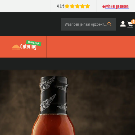
/
4.9
5
Winkel gesloten
0
Waar ben je naar opzoek?...
Meat Dennis
Catering