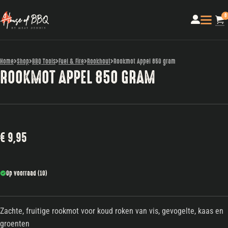
0
Home
Shop
BBQ Tools
Fuel & Fire
Rookhout
Rookmot Appel 850 gram
ROOKMOT APPEL 850 GRAM
€
9,95
Op voorraad (10)
Zachte, fruitige rookmot voor koud roken van vis, gevogelte, kaas en
groenten