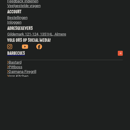
Feedback indienen
Veelgestelde vragen
ACCOUNT
Bestellingen
Inloggen
ADRESGEGEVENS
Gildemark 121-124, 1351HL, Almere
VOLG ONS OP SOCIAL MEDIA!
BARBECUES
Bastard
Pittboss
Daimana Firegrill
Iron Kitchen
The Windmill
Yakiniku
Bekijk alles
ACCESSOIRES
Bastard accessoires
Cadeautips
Gietijzer
Boeken