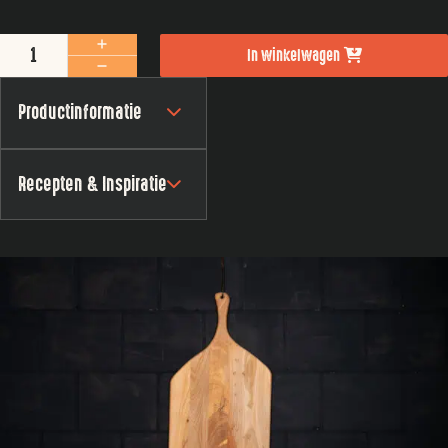
Snijplank extra large aantal
In winkelwagen
Productinformatie
Recepten & Inspiratie