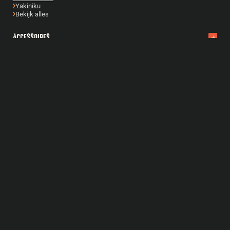
Yakiniku
Bekijk alles
ACCESSOIRES
Bastard accessoires
Cadeautips
Gietijzer
Boeken
Fuel & Fire
Reparatie & onderhoud
Snijplanken
Bekijk alles
FOOD
Rubs
Sauzen
Zout
Tasty
Gourmetschotels
Olie
Bekijk alles
MEAT DENNIS