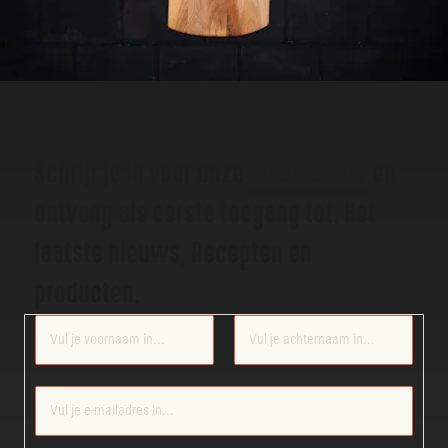
Schrijf je in voor onze
nieuwsbrief
en
ontvang als eerste toegang tot: Het
laatste nieuws, Recepten en
producten.
Section