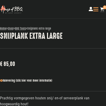
0
Home
Shop
BBQ Tools
Snijplank extra large
SNIJPLANK EXTRA LARGE
€
85,00
Nalevering (klik hier voor meer informatie)
Prachtig vormgegeven houten snij/ en-of serveerplank van
hoogwaardig hout!