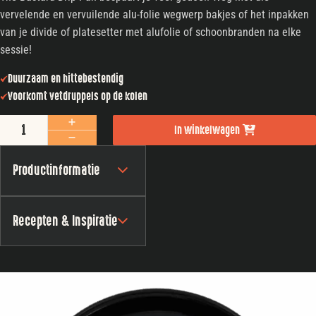
vervelende en vervuilende alu-folie wegwerp bakjes of het inpakken
van je divide of platesetter met alufolie of schoonbranden na elke
sessie!
Duurzaam en hittebestendig​
Voorkomt vetdruppels op de kolen
The Bastard Drip Pan Large aantal
In winkelwagen
Productinformatie
Recepten & Inspiratie