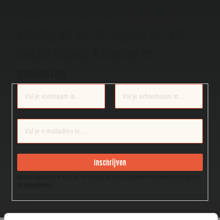
Schrijf je in voor onze
nieuwsbrief
en
ontvang als eerste toegang tot: Het
laatste nieuws, Recepten en
producten.
Section
Inschrijven
Door op Registreren te klikken, bevestigt u dat u onze Algemene Voorwaarden hebt gelezen
en geaccepteerd.