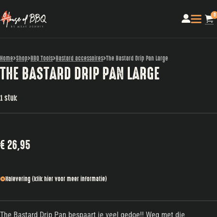
0
Home
Shop
BBQ Tools
Bastard accessoires
The Bastard Drip Pan Large
THE BASTARD DRIP PAN LARGE
1 stuk
€
26,95
Nalevering (klik hier voor meer informatie)
The Bastard Drip Pan bespaart je veel gedoe!! Weg met die