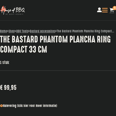
0
Home
Shop
BBQ Tools
Bastard accessoires
The Bastard Phantom Plancha Ring Compact...
THE BASTARD PHANTOM PLANCHA RING
COMPACT 33 CM
1 stuk
€
99,95
Nalevering (klik hier voor meer informatie)