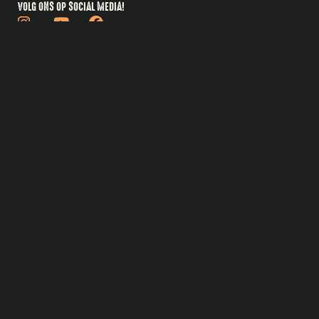
VOLG ONS OP SOCIAL MEDIA!
BARBECUES
Bastard
Pittboss
Daimana Firegrill
Iron Kitchen
The Windmill
Yakiniku
Bekijk alles
ACCESSOIRES
Bastard accessoires
Cadeautips
Gietijzer
Boeken
Fuel & Fire
Reparatie & onderhoud
Snijplanken
Bekijk alles
FOOD
Rubs