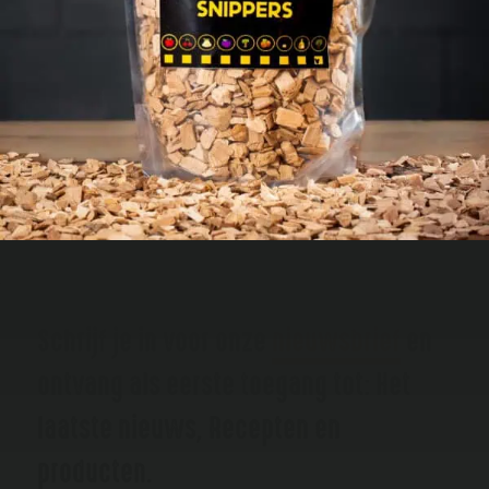
Schrijf je in voor onze
nieuwsbrief
en
ontvang als eerste toegang tot: Het
laatste nieuws, Recepten en
producten.