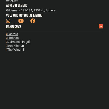
Inloggen
ADRESGEGEVENS
Gildemark 121-124, 1351HL, Almere
VOLG ONS OP SOCIAL MEDIA!
BARBECUES
Bastard
Pittboss
Daimana Firegrill
Iron Kitchen
The Windmill
Yakiniku
Bekijk alles
ACCESSOIRES
Bastard accessoires
Cadeautips
Gietijzer
Boeken
Fuel & Fire
Reparatie & onderhoud
Snijplanken
Bekijk alles