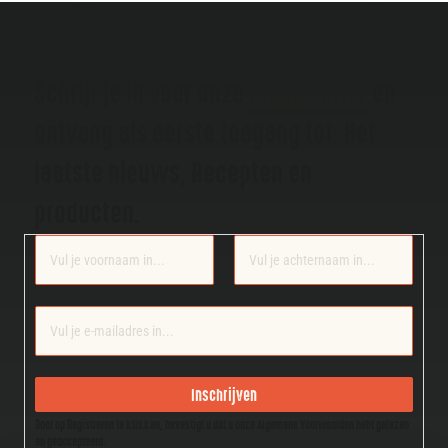
Schrijf je in voor onze
nieuwsbrief
en
ontvang als eerste toegang tot: Het
laatste nieuws, Recepten en
producten.
Section
Inschrijven
Door op Registreren te klikken, bevestigt u dat u onze Algemene Voorwaarden hebt gelezen
en geaccepteerd.