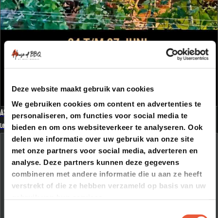
Deze website maakt gebruik van cookies
We gebruiken cookies om content en advertenties te
ASPERGES & AARDE
personaliseren, om functies voor social media te
Lees meer
bieden en om ons websiteverkeer te analyseren. Ook
delen we informatie over uw gebruik van onze site
met onze partners voor social media, adverteren en
analyse. Deze partners kunnen deze gegevens
combineren met andere informatie die u aan ze heeft
verstrekt of die ze hebben verzameld op basis van uw
gebruik van hun services.
Blijf je op de hoogte?
Toestemmingsselectie
Schrijf je in voor de laatste updates, aankondigingen en