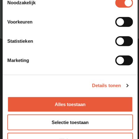
Noodzakelijk
evenementen van House of BBQ.
Voorkeuren
Ja, dat wil ik!
Statistieken
Marketing
Schrijf je in voor onze
nieuwsbrief
en
ontvang als eerste toegang tot: Het
Details tonen
laatste nieuws, Recepten en
producten.
Alles toestaan
Section
Selectie toestaan