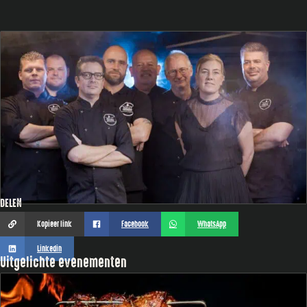
DELEN
Kopieer link
Facebook
WhatsApp
Linkedin
Uitgelichte evenementen