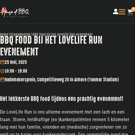
0
Home
Evenementen
BBQ Food bij het LoveLife Run evenement
BBQ FOOD BIJ HET LOVELIFE RUN
EVENEMENT
25 mei, 2025
10:00 - 18:00
Rademakersplein, Competitieweg 20 in Almere (Yanmar Stadium)
Het lekkerste BBQ food tijdens een prachtig evenement!
De LoveLife Run is ons ultieme evenement met een lach en een
traan. Stoere, heldhaftige (ex-)kankerpatiënten rennen 5 kilometer
lang met hun familie, vrienden en (medische) zorgverlener om zo
geld op te halen voor kankeronderzoek. Een onmetelijke prestatie