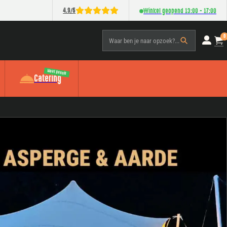
/
4.9
5
Winkel geopend 13:00 - 17:00
0
Waar ben je naar opzoek?...
Meat Dennis
Catering