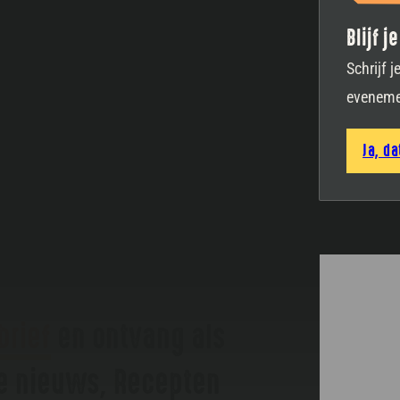
Blijf 
Schrijf 
eveneme
Ja, da
brief
en ontvang als
te nieuws, Recepten