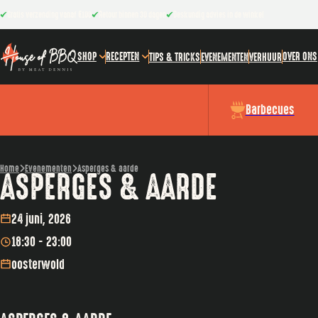
Gratis verzending vanaf €100
Retour binnen 30 dagen
Deskundig advies in de winkel
SHOP
RECEPTEN
OVER ONS
TIPS & TRICKS
EVENEMENTEN
VERHUUR
Barbecues
Home
Evenementen
Asperges & aarde
ASPERGES & AARDE
24 juni, 2026
18:30 - 23:00
oosterwold