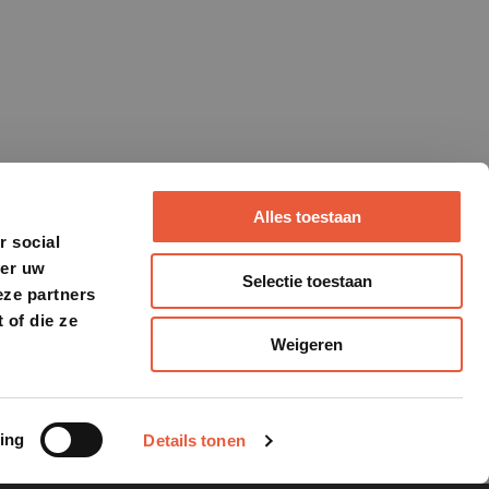
Alles toestaan
r social
ver uw
Selectie toestaan
eze partners
 of die ze
Weigeren
ing
Details tonen