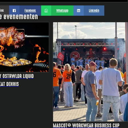
link
Facebook
WhatsApp
Linkedin
te evenementen
Y OSTRWLDR LIQUID
EAT DENNIS
MASCOT® WORKWEAR BUSINESS CUP