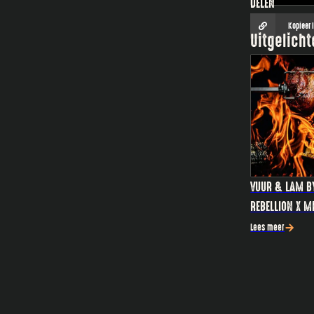
DELEN
Kopieer 
Uitgelich
VUUR & LAM B
REBELLION X M
Lees meer