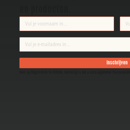
en producten.
Section
Inschrijven
Door op Registreren te klikken, bevestigt u dat u onze Algemene Voorwaard