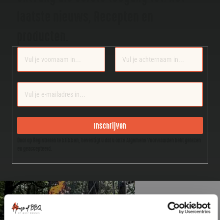
laatste nieuws, Recepten en
producten.
Section
Inschrijven
Door op Registreren te klikken, bevestigt u dat u onze Algemene Voorwaarden hebt gelezen
en geaccepteerd.