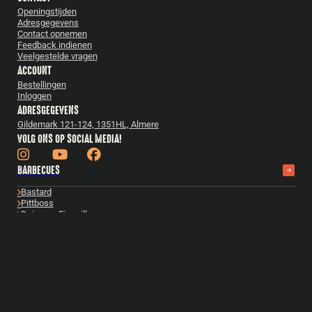
Openingstijden
Adresgegevens
Contact opnemen
Feedback indienen
Veelgestelde vragen
ACCOUNT
Bestellingen
Inloggen
ADRESGEGEVENS
Gildemark 121-124, 1351HL, Almere
VOLG ONS OP SOCIAL MEDIA!
BARBECUES
Bastard
Pittboss
Daimana Firegrill
Iron Kitchen
The Windmill
Yakiniku
Bekijk alles
ACCESSOIRES