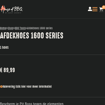
0
Home
Shop
BBQ Tools
Afdekhoes 1600 series
AFDEKHOES 1600 SERIES
1 hoes
€
89,99
Nalevering (klik hier voor meer informatie)
Bescherm je Pit Boss tegen de elementen