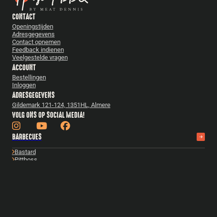
CONTACT
Openingstijden
Adresgegevens
Contact opnemen
Feedback indienen
Veelgestelde vragen
ACCOUNT
Bestellingen
Inloggen
ADRESGEGEVENS
Gildemark 121-124, 1351HL, Almere
VOLG ONS OP SOCIAL MEDIA!
BARBECUES
Bastard
Pittboss
Daimana Firegrill
Iron Kitchen
The Windmill
Yakiniku
Bekijk alles