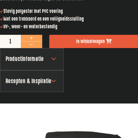
Stevig polyester met PVC voering
Met een trekkoord en een veiligheidssluiting
UV-, weer- en waterbestendig
Afdekhoes 1600 series aantal
In winkelwagen
Productinformatie
Recepten & Inspiratie