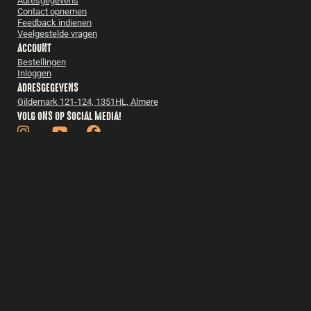
Adresgegevens
Contact opnemen
Feedback indienen
Veelgestelde vragen
ACCOUNT
Bestellingen
Inloggen
ADRESGEGEVENS
Gildemark 121-124, 1351HL, Almere
VOLG ONS OP SOCIAL MEDIA!
BARBECUES
Bastard
Pittboss
Daimana Firegrill
Iron Kitchen
The Windmill
Yakiniku
Bekijk alles
ACCESSOIRES
Bastard accessoires
Cadeautips
Gietijzer