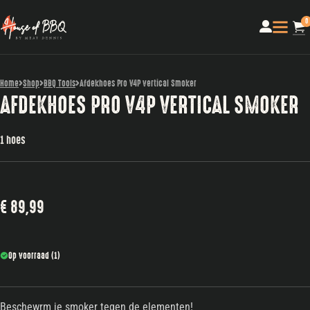
0
Home
Shop
BBQ Tools
Afdekhoes Pro V4P vertical Smoker
AFDEKHOES PRO V4P VERTICAL SMOKER
1 hoes
€
89,99
Op voorraad (1)
Beschewrm je smoker tegen de elementen!