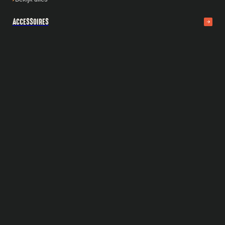
ACCESSOIRES
Bastard accessoires
Cadeautips
Gietijzer
Boeken
Fuel & Fire
Reparatie & onderhoud
Snijplanken
Bekijk alles
FOOD
Rubs
Sauzen
Zout
Tasty
Gourmetschotels
Olie
Bekijk alles
MEAT DENNIS
Workshops