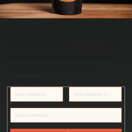
Schrijf je in voor onze
nieuwsbrief
en
ontvang als eerste toegang tot: Het
laatste nieuws, Recepten en
producten.
Section