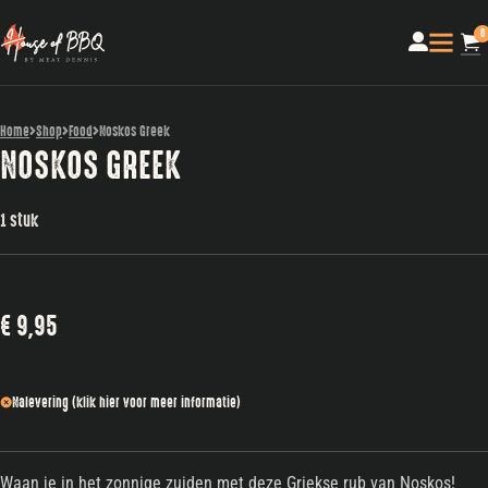
0
Home
Shop
Food
Noskos Greek
NOSKOS GREEK
1 stuk
€
9,95
Nalevering (klik hier voor meer informatie)
Waan je in het zonnige zuiden met deze Griekse rub van Noskos!