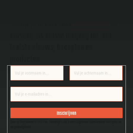
Schrijf je in voor onze
nieuwsbrief
en
ontvang als eerste toegang tot: Het
laatste nieuws, Recepten en
producten.
Section
Inschrijven
Door op Registreren te klikken, bevestigt u dat u onze Algemene Voorwaarden hebt gelezen
en geaccepteerd.