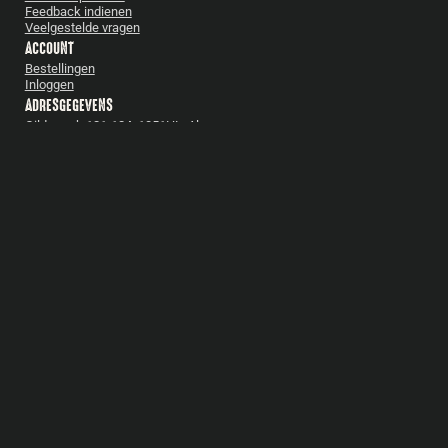
Feedback indienen
Veelgestelde vragen
ACCOUNT
Bestellingen
Inloggen
ADRESGEGEVENS
Gildemark 121-124, 1351HL, Almere
VOLG ONS OP SOCIAL MEDIA!
BARBECUES
Bastard
Pittboss
Daimana Firegrill
Iron Kitchen
The Windmill
Yakiniku
Bekijk alles
ACCESSOIRES
Bastard accessoires
Cadeautips
Gietijzer
Boeken