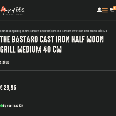
0
Home
Shop
BBQ Tools
Bastard accessoires
The Bastard Cast Iron Half Moon Grill Me...
THE BASTARD CAST IRON HALF MOON
GRILL MEDIUM 40 CM
1 stuk
€
29,95
Op voorraad (3)