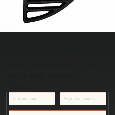
Schrijf je in voor onze
nieuwsbrief
en
ontvang als eerste toegang tot: Het
laatste nieuws, Recepten en
producten.
Section