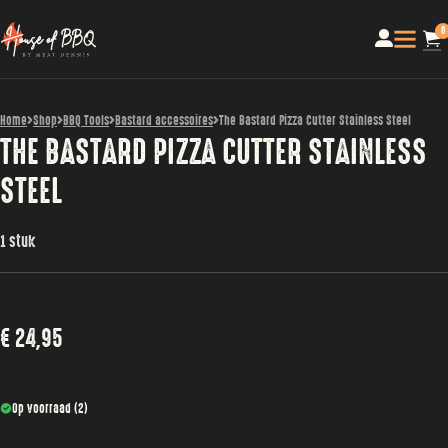
0
Home
Shop
BBQ Tools
Bastard accessoires
The Bastard Pizza Cutter Stainless Steel
THE BASTARD PIZZA CUTTER STAINLESS
STEEL
1 stuk
€
24,95
Op voorraad (2)