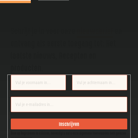
Schrijf je in voor onze
nieuwsbrief
en
ontvang als eerste toegang tot: Het
laatste nieuws, Recepten en
producten.
Section
Inschrijven
Door op Registreren te klikken, bevestigt u dat u onze Algemene Voorwaarden hebt gelezen