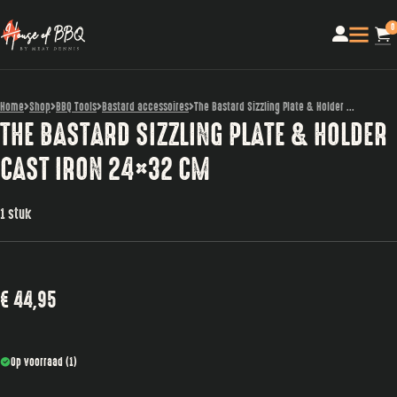
0
Home
Shop
BBQ Tools
Bastard accessoires
The Bastard Sizzling Plate & Holder ...
THE BASTARD SIZZLING PLATE & HOLDER
CAST IRON 24×32 CM
1 stuk
€
44,95
Op voorraad (1)