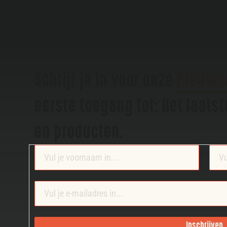
Schrijf je in voor onze
nieuws
eerste toegang tot: Het laats
en producten.
Section
Inschrijven