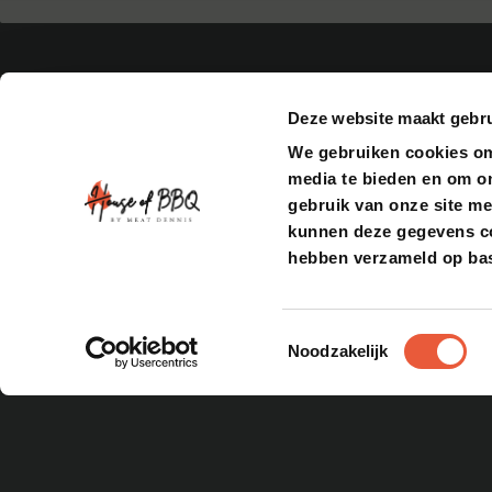
Deze website maakt gebru
We gebruiken cookies om 
media te bieden en om o
BARBECUES
gebruik van onze site me
kunnen deze gegevens com
Bastard
Pittboss
hebben verzameld op bas
CONTACT
ACCOUNT
Daimana Firegrill
Openingstijden
Bestellingen
Iron Kitchen
Adresgegevens
Inloggen
The Windmill
Contact opnemen
Yakiniku
Toestemmingsselectie
Feedback indienen
Bekijk alles
Noodzakelijk
Veelgestelde vragen
ADRESGEGEVENS
Gildemark 121-124,
1351HL, Almere
VOLG ONS OP SOCIAL MEDIA!
RECEPTEN