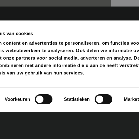
ik van cookies
content en advertenties te personaliseren, om functies voo
ns websiteverkeer te analyseren. Ook delen we informatie o
ACCESSOIRES
FOOD
t onze partners voor social media, adverteren en analyse. D
bineren met andere informatie die u aan ze heeft verstrekt
Bastard accessoires
Rub
Cadeautips
Sau
is van uw gebruik van hun services.
Gietijzer
Zout
Boeken
Tast
Fuel & Fire
Gour
Reparatie & onderhoud
Olie
Snijplanken
Bekij
Voorkeuren
Statistieken
Market
Bekijk alles
TIPS & TRICKS
EVEN