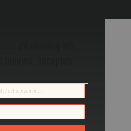
brief
en ontvang als
te nieuws, Recepten