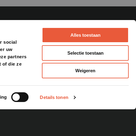
Alles toestaan
r social
ver uw
Selectie toestaan
MEAT DENNIS
eze partners
 of die ze
s
Workshops
Weigeren
zen
Catering
Website
y
metschotels
k alles
ing
Details tonen
EMENTEN
OVER ONS