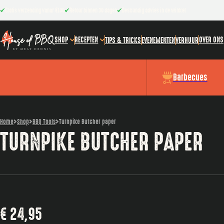
Gratis verzending vanaf €100
Retour binnen 30 dagen
Deskundig advies in de winkel
SHOP
RECEPTEN
OVER ONS
TIPS & TRICKS
EVENEMENTEN
VERHUUR
Barbecues
Home
Shop
BBQ Tools
Turnpike Butcher paper
TURNPIKE BUTCHER PAPER
€
24,95