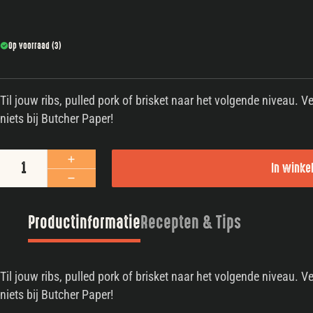
Op voorraad (3)
Til jouw ribs, pulled pork of brisket naar het volgende niveau. 
niets bij Butcher Paper!
Turnpike Butcher paper aantal
In wink
Productinformatie
Recepten & Tips
Til jouw ribs, pulled pork of brisket naar het volgende niveau. 
niets bij Butcher Paper!