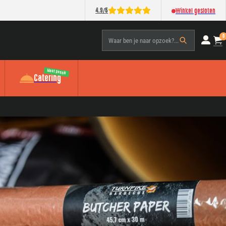
/
4.9
5
Winkel gesloten
0
Waar ben je naar opzoek?...
Meat Dennis
Catering