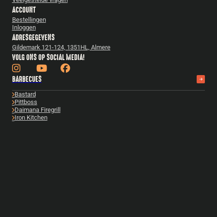
ACCOUNT
Bestellingen
Inloggen
ADRESGEGEVENS
Gildemark 121-124, 1351HL, Almere
VOLG ONS OP SOCIAL MEDIA!
BARBECUES
Bastard
Pittboss
Daimana Firegrill
Iron Kitchen
The Windmill
Yakiniku
Bekijk alles
ACCESSOIRES
Bastard accessoires
Cadeautips
Gietijzer
Boeken
Fuel & Fire
Reparatie & onderhoud