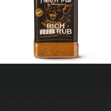
Schrijf je in voor onze
nieuwsbrief
en
ontvang als eerste toegang tot: Het
laatste nieuws, Recepten en