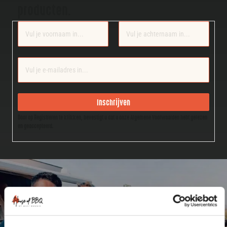
producten.
Section
Inschrijven
Door op Registreren te klikken, bevestigt u dat u onze Algemene Voorwaarden hebt gelezen
en geaccepteerd.