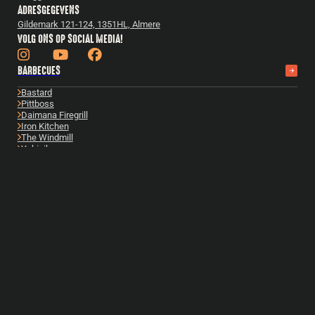
ADRESGEGEVENS
Gildemark 121-124, 1351HL, Almere
VOLG ONS OP SOCIAL MEDIA!
BARBECUES
Bastard
Pittboss
Daimana Firegrill
Iron Kitchen
The Windmill
Yakiniku
Bekijk alles
ACCESSOIRES
Bastard accessoires
Cadeautips
Gietijzer
Boeken
Fuel & Fire
Reparatie & onderhoud
Snijplanken
Bekijk alles