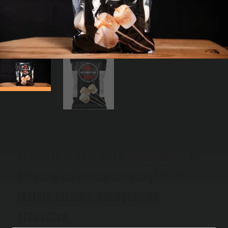
Schrijf je in voor onze
nieuwsbrief
en
ontvang als eerste toegang tot: Het
laatste nieuws, Recepten en
producten.