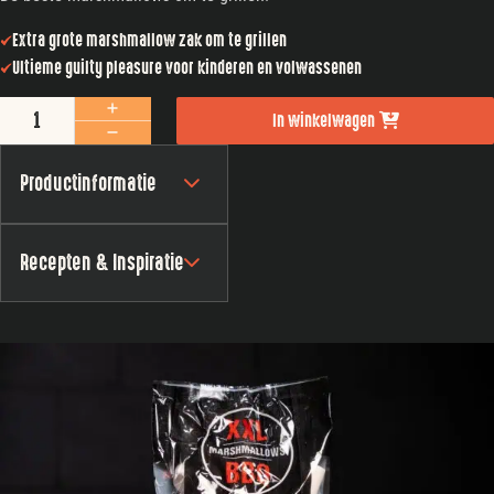
Extra grote marshmallow zak om te grillen
Ultieme guilty pleasure voor kinderen en volwassenen
XXL BBQ Marshmallows aantal
In winkelwagen
Productinformatie
Recepten & Inspiratie