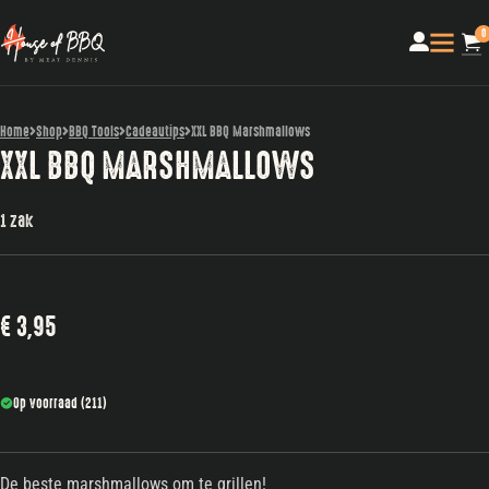
0
Home
Shop
BBQ Tools
Cadeautips
XXL BBQ Marshmallows
XXL BBQ MARSHMALLOWS
1 zak
€
3,95
Op voorraad (211)
De beste marshmallows om te grillen!