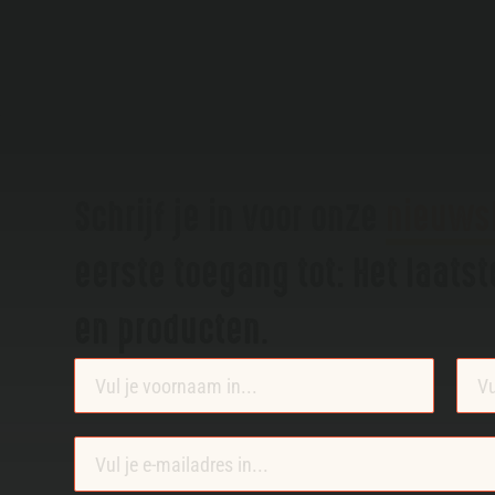
Schrijf je in voor onze
nieuws
eerste toegang tot: Het laats
en producten.
Section