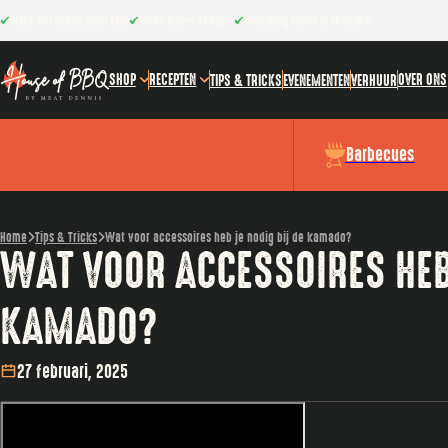
Gratis verzending vanaf €100
Retour binnen 30 dagen
Deskundig advies in de winkel
SHOP
RECEPTEN
OVER ONS
TIPS & TRICKS
EVENEMENTEN
VERHUUR
Barbecues
Home
Tips & Tricks
Wat voor accessoires heb je nodig bij de kamado?
WAT VOOR ACCESSOIRES HEB 
KAMADO?
27 februari, 2025