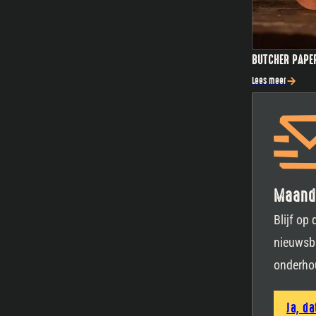
BUTCHER PAPE
Lees meer
Maande
Blijf op
nieuwsbr
onderhou
Ja, da