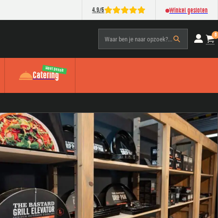
/
4.9
5
Winkel gesloten
0
Waar ben je naar opzoek?...
Meat Dennis
Catering