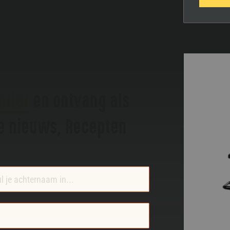
brief
en ontvang als
te nieuws, Recepten