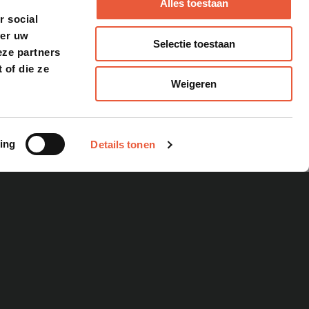
Alles toestaan
r social
ver uw
Selectie toestaan
eze partners
 of die ze
Weigeren
ing
Details tonen
 GRILL – NAVIGATOR 550