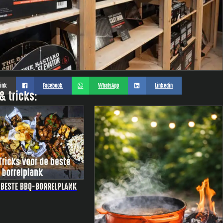
link
Facebook
WhatsApp
Linkedin
& tricks:
É BESTE BBQ-BORRELPLANK