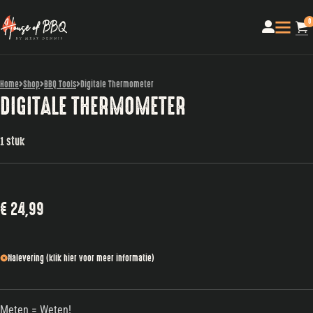
0
Home
Shop
BBQ Tools
Digitale Thermometer
DIGITALE THERMOMETER
1 stuk
€
24,99
Nalevering (klik hier voor meer informatie)
Meten = Weten!