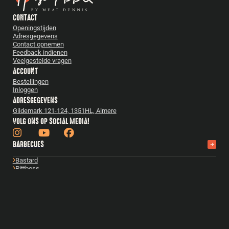
CONTACT
Openingstijden
Adresgegevens
Contact opnemen
Feedback indienen
Veelgestelde vragen
ACCOUNT
Bestellingen
Inloggen
ADRESGEGEVENS
Gildemark 121-124, 1351HL, Almere
VOLG ONS OP SOCIAL MEDIA!
BARBECUES
Bastard
Pittboss
Daimana Firegrill
Iron Kitchen
The Windmill
Yakiniku
Bekijk alles