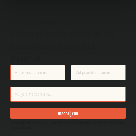
Schrijf je in voor onze
nieuwsbrief
en
ontvang als eerste toegang tot: Het
laatste nieuws, Recepten en
producten.
Section
Inschrijven
Door op Registreren te klikken, bevestigt u dat u onze Algemene Voorwaarden hebt gelezen
en geaccepteerd.