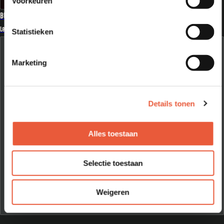
Voorkeuren
BUTCHER PAPER OF ALUMINIUMFOLIE?
Lees meer
Statistieken
Marketing
Details tonen
Maandelijks Tips & Tricks in je inbox?
Blijf op de hoogte van de beste BBQ tips! Meld je aan voor
onze nieuwsbrief en ontvang wekelijks handige adviezen
Alles toestaan
over onderhoud, gebruik en keuzehulp rechtstreeks in je
inbox.
Selectie toestaan
Ja, dat wil ik!
Weigeren