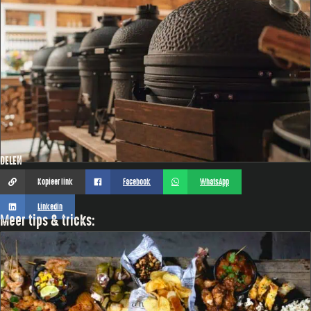
DELEN
Kopieer link
Facebook
WhatsApp
Linkedin
Meer tips & tricks: