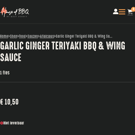
0
Home
Shop
Food
Sauzen
Aflaksaus
Garlic Ginger Teriyaki BBQ & Wing Sa...
GARLIC GINGER TERIYAKI BBQ & WING
SAUCE
1 fles
€
10,50
Niet leverbaar