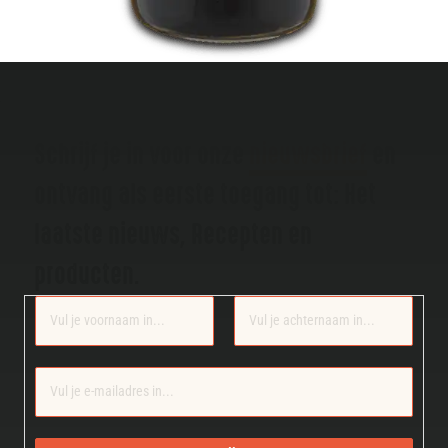
Schrijf je in voor onze
nieuwsbrief
en
ontvang als eerste toegang tot: Het
laatste nieuws, Recepten en
producten.
Section