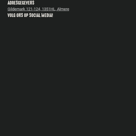
ADRESGEGEVENS
Gildemark 121-124, 1351HL, Almere
VOLG ONS OP SOCIAL MEDIA!
BARBECUES
Bastard
Pittboss
Daimana Firegrill
Iron Kitchen
The Windmill
Yakiniku
Bekijk alles
ACCESSOIRES
Bastard accessoires
Cadeautips
Gietijzer
Boeken
Fuel & Fire
Reparatie & onderhoud
Snijplanken
Bekijk alles