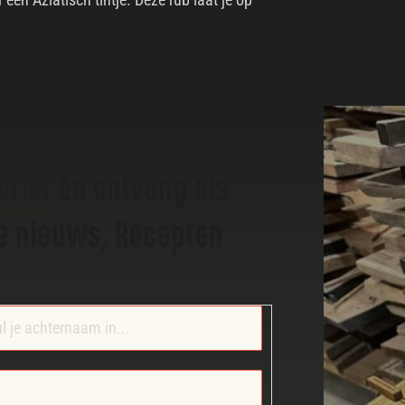
brief
en ontvang als
te nieuws, Recepten