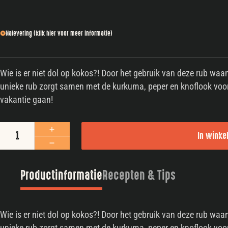
Nalevering (klik hier voor meer informatie)
Wie is er niet dol op kokos?! Door het gebruik van deze rub waan 
unieke rub zorgt samen met de kurkuma, peper en knoflook voor e
vakantie gaan!
The Rub Club | ThaiRub aantal
In wink
Productinformatie
Recepten & Tips
Wie is er niet dol op kokos?! Door het gebruik van deze rub waan 
unieke rub zorgt samen met de kurkuma, peper en knoflook voor e