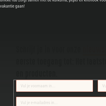
vakantie gaan!
Schrijf je in voor onze
nieuws
eerste toegang tot: Het laats
en producten.
Section