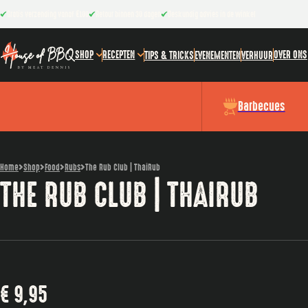
Gratis verzending vanaf €100
Retour binnen 30 dagen
Deskundig advies in de winkel
SHOP
RECEPTEN
OVER ONS
TIPS & TRICKS
EVENEMENTEN
VERHUUR
Barbecues
Home
Shop
Food
Rubs
The Rub Club | ThaiRub
THE RUB CLUB | THAIRUB
€
9,95