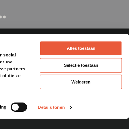
Alles toestaan
r social
ver uw
Selectie toestaan
eze partners
MEAT DENNIS
 of die ze
Weigeren
s
Workshops
zen
Catering
Website
y
metschotels
ing
Details tonen
k alles