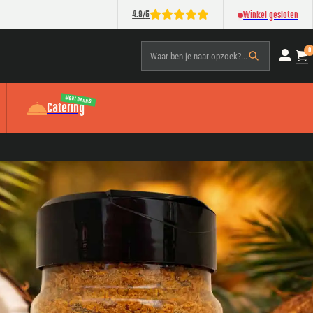
/
4.9
5
Winkel gesloten
0
Waar ben je naar opzoek?...
Meat Dennis
Catering