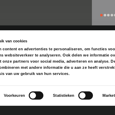
ik van cookies
content en advertenties te personaliseren, om functies voo
ns websiteverkeer te analyseren. Ook delen we informatie o
t onze partners voor social media, adverteren en analyse. D
ACCESSOIRES
FOOD
bineren met andere informatie die u aan ze heeft verstrekt
is van uw gebruik van hun services.
Bastard accessoires
Rub
Cadeautips
Sau
Gietijzer
Zout
Boeken
Tast
Fuel & Fire
Gour
Voorkeuren
Statistieken
Market
Reparatie & onderhoud
Olie
Snijplanken
Bekij
Bekijk alles