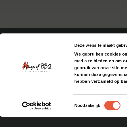
Deze website maakt gebru
We gebruiken cookies om 
media te bieden en om o
gebruik van onze site me
BARBECUES
kunnen deze gegevens com
hebben verzameld op bas
Bastard
Pittboss
CONTACT
ACCOUNT
Daimana Firegrill
Openingstijden
Bestellingen
Iron Kitchen
Adresgegevens
Inloggen
Toestemmingsselectie
The Windmill
Noodzakelijk
Contact opnemen
Yakiniku
Feedback indienen
Bekijk alles
Veelgestelde vragen
ADRESGEGEVENS