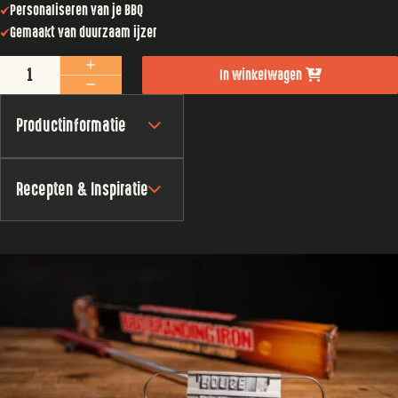
Personaliseren van je BBQ
Gemaakt van duurzaam ijzer
BBQ lettertang aantal
In winkelwagen
Productinformatie
Recepten & Inspiratie