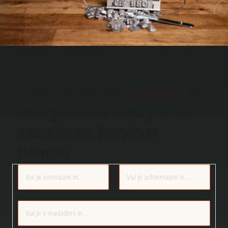
Schrijf je in voor onze
nieuwsbrief
en
ontvang als eerste toegang tot: Het
laatste nieuws, Recepten en
producten.
Section