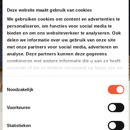
Deze website maakt gebruik van cookies
We gebruiken cookies om content en advertenties te
personaliseren, om functies voor social media te
bieden en om ons websiteverkeer te analyseren. Ook
delen we informatie over uw gebruik van onze site
met onze partners voor social media, adverteren en
analyse. Deze partners kunnen deze gegevens
combineren met andere informatie die u aan ze heeft
verstrekt of die ze hebben verzameld op basis van uw
gebruik van hun services.
Toestemmingsselectie
Noodzakelijk
Op voorraad
Op voorraad
Voorkeuren
Houtkachel Large
Dik staal, robuuste kwaliteit
Houtkachel Medium –
en one-of-a-kind!
Statistieken
Eiffeltorenmodel