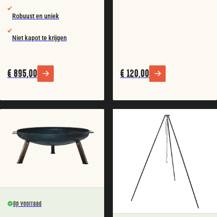
Robuust en uniek
Niet kapot te krijgen
€
895,00
€
120,00
Op voorraad