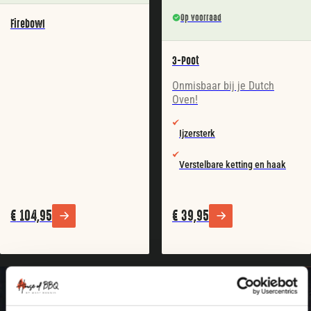
Op voorraad
Firebowl
3-Poot
Onmisbaar bij je Dutch
Oven!
Ijzersterk
Verstelbare ketting en haak
€
104,95
€
39,95