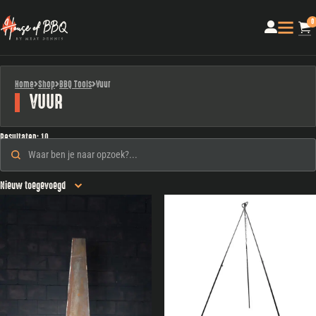
0
Home
Shop
BBQ Tools
Vuur
VUUR
Resultaten: 10
Zoeken
Search content
Sorteren
Sort content