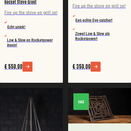
Rocket Stove Groot
Fire up the stove en grill on!
Fire up the stove en grill on!
Een echte Eye-catcher!
Echt uniek!
Zowel Low & Slow als
Rocketpower!
Low & Slow en Rocketpower
ineen!
€
550,00
€
350,00
SALE